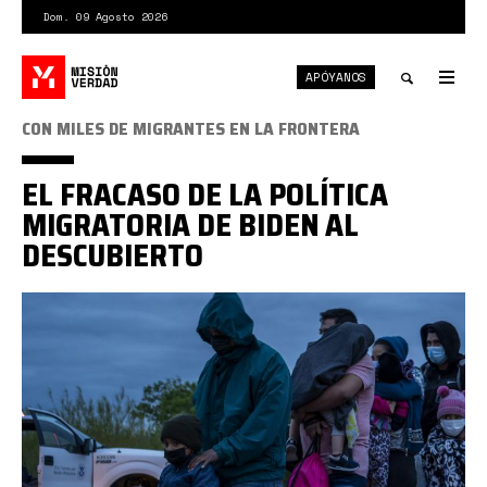
Pasar
Dom. 09 Agosto 2026
al
contenido
APÓYANOS
principal
Tog
nav
Toggle
CON MILES DE MIGRANTES EN LA FRONTERA
search
EL FRACASO DE LA POLÍTICA
MIGRATORIA DE BIDEN AL
DESCUBIERTO
JW3TVV7KIJH2REIRWTBGF2XDXU.jpg