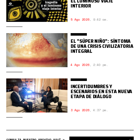
EL LUMINOSO VIAJE
INTERIOR
5 Ago 2026
,
9:42 am.
EL "SÚPER NIÑO": SÍNTOMA
DE UNA CRISIS CIVILIZATORIA
INTEGRAL
4 Ago 2026
,
2:40 pm.
INCERTIDUMBRES Y
ESCENARIOS EN ESTA NUEVA
ETAPA DE DIÁLOGO
3 Ago 2026
,
4:37 pm.
Bus
CONSULTA NUESTRO ARCHIVO AQUÍ >