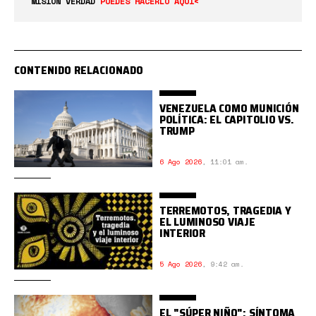
MISIÓN VERDAD
PUEDES HACERLO AQUÍ<
CONTENIDO RELACIONADO
VENEZUELA COMO MUNICIÓN
POLÍTICA: EL CAPITOLIO VS.
TRUMP
6 Ago 2026
,
11:01 am.
TERREMOTOS, TRAGEDIA Y
EL LUMINOSO VIAJE
INTERIOR
5 Ago 2026
,
9:42 am.
EL "SÚPER NIÑO": SÍNTOMA