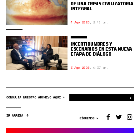
DE UNA CRISIS CIVILIZATORIA
INTEGRAL
4 Ago 2026
,
2:40 pm.
INCERTIDUMBRES Y
ESCENARIOS EN ESTA NUEVA
ETAPA DE DIÁLOGO
3 Ago 2026
,
4:37 pm.
›
Bus
CONSULTA NUESTRO ARCHIVO AQUÍ >
IR ARRIBA
SÍGUENOS >