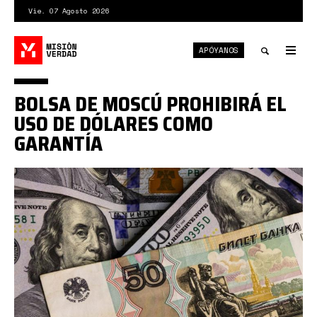
Pasar
Vie. 07 Agosto 2026
al
contenido
APÓYANOS
principal
Tog
nav
Toggle
BOLSA DE MOSCÚ PROHIBIRÁ EL
search
USO DE DÓLARES COMO
GARANTÍA
5KBKHTWGMVKTTPITO65HH3Y2YY.jpg