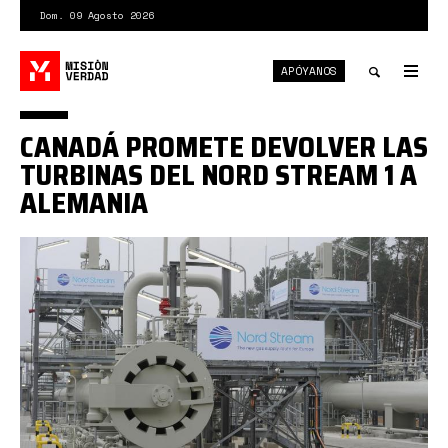
Pasar
Dom. 09 Agosto 2026
al
contenido
APÓYANOS
principal
Tog
nav
Toggle
CANADÁ PROMETE DEVOLVER LAS
search
TURBINAS DEL NORD STREAM 1 A
ALEMANIA
ns1.jpg