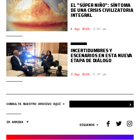
EL "SÚPER NIÑO": SÍNTOMA
DE UNA CRISIS CIVILIZATORIA
INTEGRAL
4 Ago 2026
,
2:40 pm.
INCERTIDUMBRES Y
ESCENARIOS EN ESTA NUEVA
ETAPA DE DIÁLOGO
3 Ago 2026
,
4:37 pm.
›
Bus
CONSULTA NUESTRO ARCHIVO AQUÍ >
IR ARRIBA
SÍGUENOS >