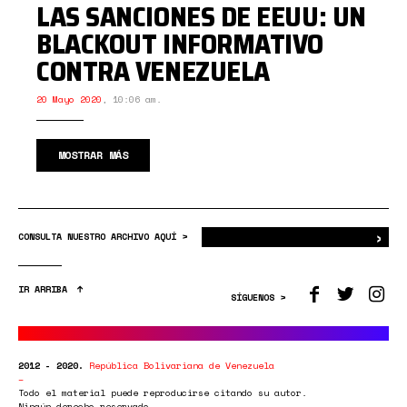
LAS SANCIONES DE EEUU: UN
BLACKOUT INFORMATIVO
CONTRA VENEZUELA
20 Mayo 2020
,
10:06 am.
MOSTRAR MÁS
›
Bus
CONSULTA NUESTRO ARCHIVO AQUÍ >
IR ARRIBA
SÍGUENOS >
2012 - 2020.
República Bolivariana de Venezuela
Todo el material puede reproducirse citando su autor.
Ningún derecho reservado.