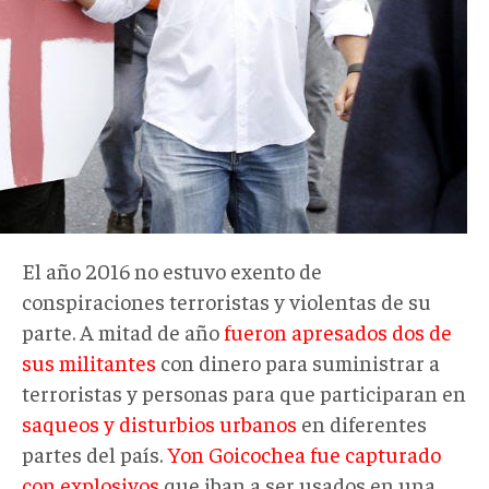
El año 2016 no estuvo exento de
conspiraciones terroristas y violentas de su
parte. A mitad de año
fueron apresados dos de
sus militantes
con dinero para suministrar a
terroristas y personas para que participaran en
saqueos y disturbios urbanos
en diferentes
partes del país.
Yon Goicochea fue capturado
con explosivos
que iban a ser usados en una