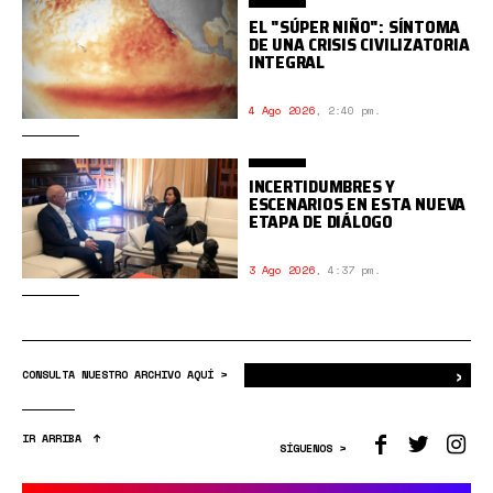
EL "SÚPER NIÑO": SÍNTOMA
DE UNA CRISIS CIVILIZATORIA
INTEGRAL
4 Ago 2026
,
2:40 pm.
INCERTIDUMBRES Y
ESCENARIOS EN ESTA NUEVA
ETAPA DE DIÁLOGO
3 Ago 2026
,
4:37 pm.
›
Bus
CONSULTA NUESTRO ARCHIVO AQUÍ >
IR ARRIBA
SÍGUENOS >