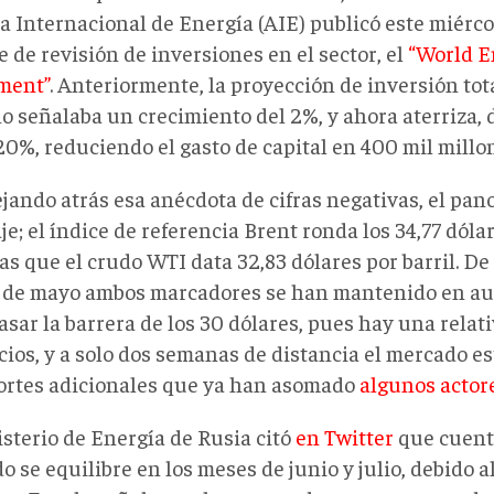
a Internacional de Energía (AIE) publicó este miérc
 de revisión de inversiones en el sector, el
“World E
ment”
. Anteriormente, la proyección de inversión tot
ño señalaba un crecimiento del 2%, y ahora aterriza, 
20%, reduciendo el gasto de capital en 400 mil millon
ejando atrás esa anécdota de cifras negativas, el pa
je; el índice de referencia Brent ronda los 34,77 dólar
as que el crudo WTI data 32,83 dólares por barril. D
s de mayo ambos marcadores se han mantenido en a
sar la barrera de los 30 dólares, pues hay una relat
cios, y a solo dos semanas de distancia el mercado es
cortes adicionales que ya han asomado
algunos actor
isterio de Energía de Rusia citó
en Twitter
que cuent
 se equilibre en los meses de junio y julio, debido 