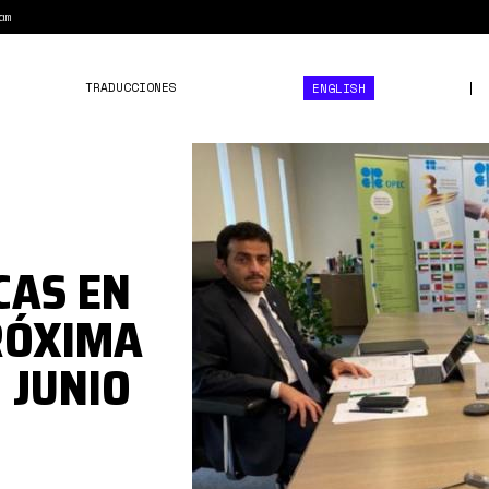
am
TRADUCCIONES
ENGLISH
0*Gt1XCkOIE1zrWL-
4.jpeg
CAS EN
RÓXIMA
 JUNIO