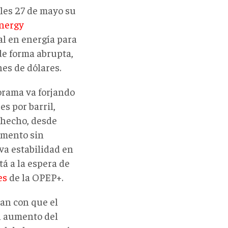
oles 27 de mayo su
nergy
al en energía para
de forma abrupta,
es de dólares.
norama va forjando
es por barril,
e hecho, desde
umento sin
iva estabilidad en
tá a la espera de
es
de la OPEP+.
an con que el
al aumento del