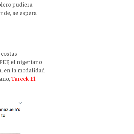
olero pudiera
ende, se espera
 costas
PEP, el nigeriano
, en la modalidad
lano,
Tareck El