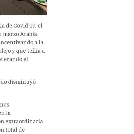
 de Covid-19, el
en marzo Arabia
incentivando a la
lejo y que teñía a
elerando el
rudo disminuyó
ones
en la
ón extraordinaria
n total de