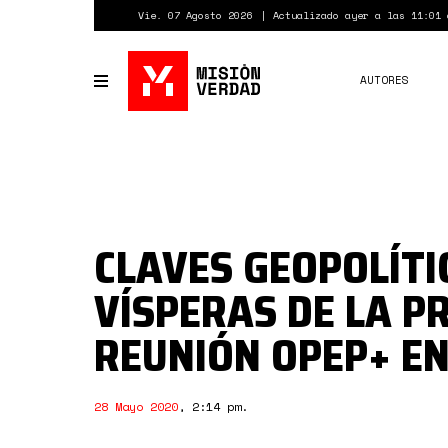
Pasar
Vie. 07 Agosto 2026
Actualizado ayer a las 11:01 
al
contenido
principal
AUTORES
Toggle
navigation
CLAVES GEOPOLÍTI
VÍSPERAS DE LA P
REUNIÓN OPEP+ EN
28 Mayo 2020
,
2:14 pm
.