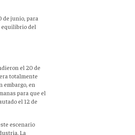
 de junio, para
equilibrio del
ndieron el 20 de
nera totalmente
in embargo, en
emanas para que el
autado el 12 de
este escenario
dustria. La