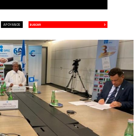
›
Buscar
APÓYANOS