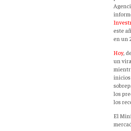
Agenci
informe
Invest
este a
en un 
Hoy
, d
un vira
mientr
inicio
sobrepa
los pre
los re
El Min
mercado