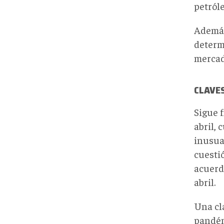
petróle
Además
determ
mercad
CLAVE
Sigue 
abril,
inusual
cuestió
acuerd
abril.
Una cl
pandémi