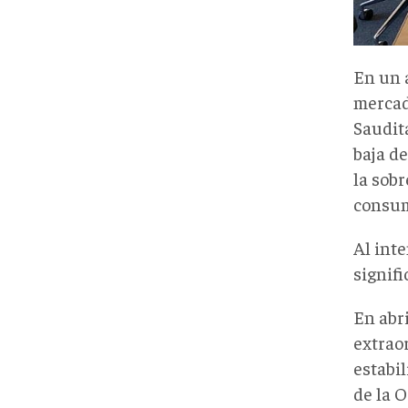
En un 
mercad
Saudit
baja de
la sob
consum
Al int
signif
En abr
extrao
estabi
de la 