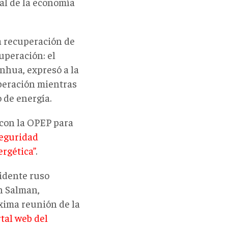
al de la economía
a recuperación de
uperación: el
nhua, expresó a la
peración mientras
 de energía.
con la OPEP para
seguridad
ergética”
.
sidente ruso
n Salman,
xima reunión de la
rtal web del