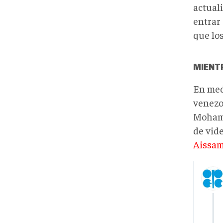
actual
entrar 
que lo
MIENT
En medi
venezol
Mohamm
de vid
Aissam