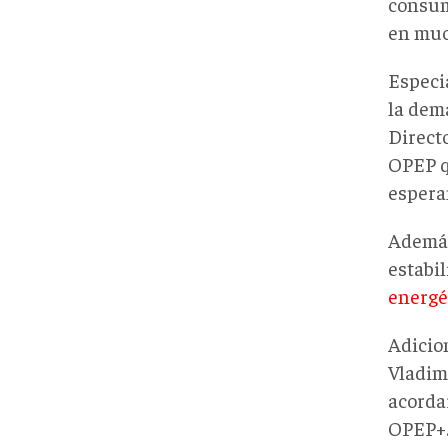
consum
en muc
Especi
la dem
Direct
OPEP q
espera
Además
estabil
energét
Adicio
Vladim
acorda
OPEP+.