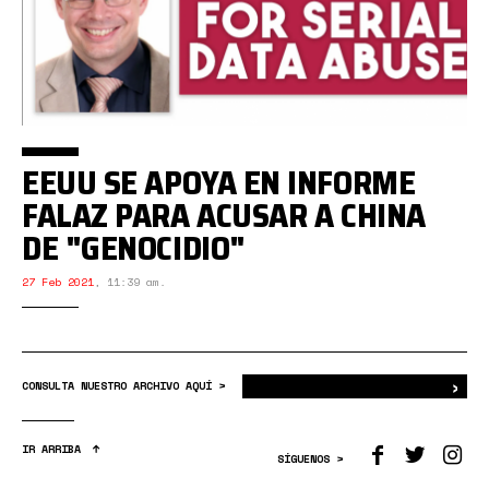
EEUU SE APOYA EN INFORME
FALAZ PARA ACUSAR A CHINA
DE "GENOCIDIO"
27 Feb 2021
,
11:39 am.
›
Bus
CONSULTA NUESTRO ARCHIVO AQUÍ >
IR ARRIBA
SÍGUENOS >