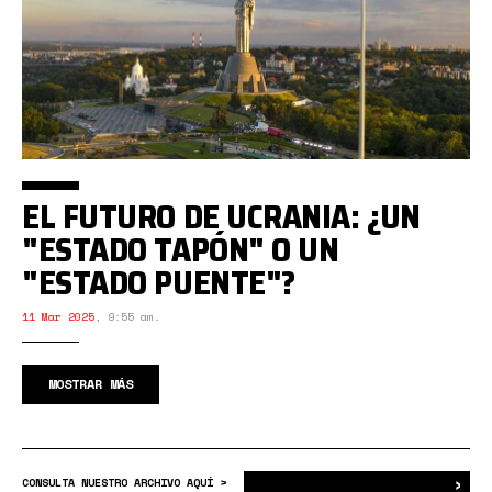
EL FUTURO DE UCRANIA: ¿UN
"ESTADO TAPÓN" O UN
"ESTADO PUENTE"?
11 Mar 2025
,
9:55 am.
MOSTRAR MÁS
›
Bus
CONSULTA NUESTRO ARCHIVO AQUÍ >