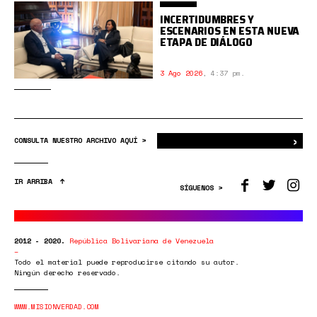
INCERTIDUMBRES Y
ESCENARIOS EN ESTA NUEVA
ETAPA DE DIÁLOGO
3 Ago 2026
,
4:37 pm.
›
Bus
CONSULTA NUESTRO ARCHIVO AQUÍ >
IR ARRIBA
SÍGUENOS >
2012 - 2020.
República Bolivariana de Venezuela
Todo el material puede reproducirse citando su autor.
Ningún derecho reservado.
WWW.MISIONVERDAD.COM