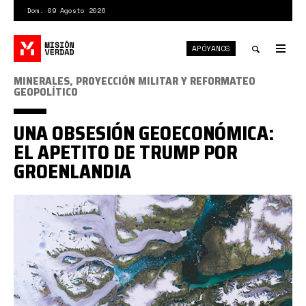
Pasar
Dom. 09 Agosto 2026
al
contenido
APÓYANOS
principal
Tog
nav
Toggle
MINERALES, PROYECCIÓN MILITAR Y REFORMATEO
GEOPOLÍTICO
search
UNA OBSESIÓN GEOECONÓMICA:
EL APETITO DE TRUMP POR
GROENLANDIA
51966500298_092cb04535_k.jpg