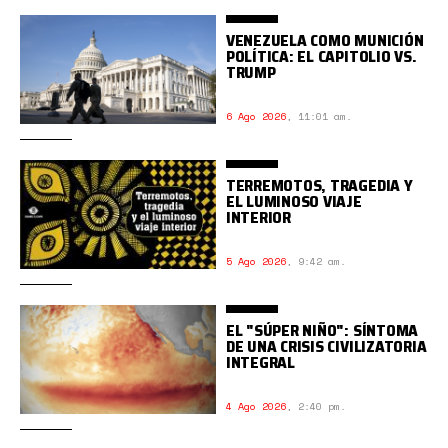
VENEZUELA COMO MUNICIÓN
POLÍTICA: EL CAPITOLIO VS.
TRUMP
6 Ago 2026
,
11:01 am.
TERREMOTOS, TRAGEDIA Y
EL LUMINOSO VIAJE
INTERIOR
5 Ago 2026
,
9:42 am.
EL "SÚPER NIÑO": SÍNTOMA
DE UNA CRISIS CIVILIZATORIA
INTEGRAL
4 Ago 2026
,
2:40 pm.