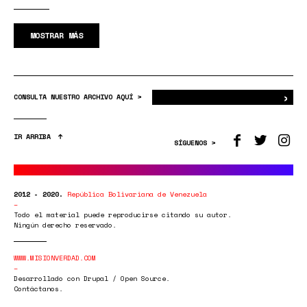
MOSTRAR MÁS
›
Bus
CONSULTA NUESTRO ARCHIVO AQUÍ >
IR ARRIBA
SÍGUENOS >
2012 - 2020.
República Bolivariana de Venezuela
Todo el material puede reproducirse citando su autor.
Ningún derecho reservado.
WWW.MISIONVERDAD.COM
Desarrollado con Drupal / Open Source.
Contáctanos.