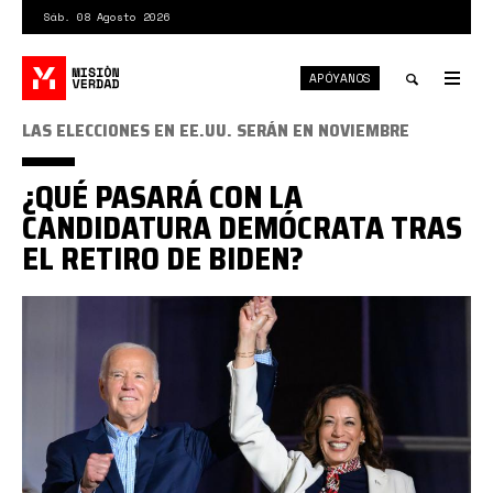
Pasar
Sáb. 08 Agosto 2026
al
contenido
APÓYANOS
principal
Tog
nav
Toggle
LAS ELECCIONES EN EE.UU. SERÁN EN NOVIEMBRE
search
¿QUÉ PASARÁ CON LA
CANDIDATURA DEMÓCRATA TRAS
EL RETIRO DE BIDEN?
Biden
harris.jpg