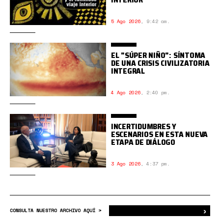
5 Ago 2026
,
9:42 am.
EL "SÚPER NIÑO": SÍNTOMA
DE UNA CRISIS CIVILIZATORIA
INTEGRAL
4 Ago 2026
,
2:40 pm.
INCERTIDUMBRES Y
ESCENARIOS EN ESTA NUEVA
ETAPA DE DIÁLOGO
3 Ago 2026
,
4:37 pm.
›
Bus
CONSULTA NUESTRO ARCHIVO AQUÍ >