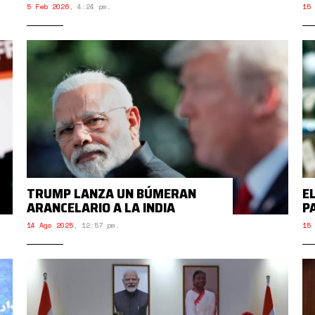
5 Feb 2026
,
4:24 pm.
15 
TRUMP LANZA UN BÚMERAN
E
ARANCELARIO A LA INDIA
P
14 Ago 2025
,
12:57 pm.
15 