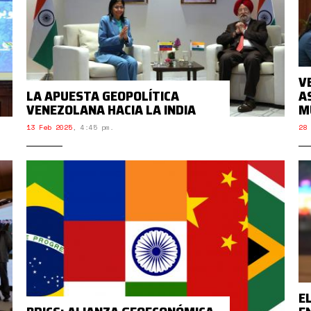
V
LA APUESTA GEOPOLÍTICA
A
VENEZOLANA HACIA LA INDIA
M
13 Feb 2025
,
4:45 pm.
28 
E