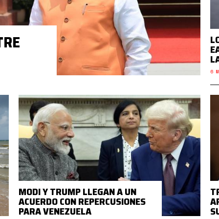
TRE
L
E
L
6 M
MODI Y TRUMP LLEGAN A UN
T
ACUERDO CON REPERCUSIONES
A
PARA VENEZUELA
S