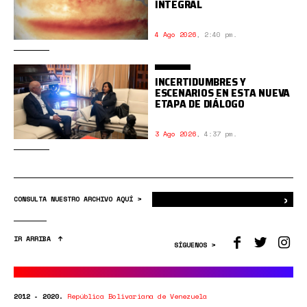
INTEGRAL
4 Ago 2026
,
2:40 pm.
INCERTIDUMBRES Y
ESCENARIOS EN ESTA NUEVA
ETAPA DE DIÁLOGO
3 Ago 2026
,
4:37 pm.
›
Bus
CONSULTA NUESTRO ARCHIVO AQUÍ >
IR ARRIBA
SÍGUENOS >
2012 - 2020.
República Bolivariana de Venezuela