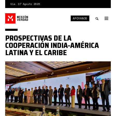
Pasar
Vie. 07 Agosto 2026
al
contenido
APÓYANOS
principal
Tog
nav
Toggle
PROSPECTIVAS DE LA
search
COOPERACIÓN INDIA-AMÉRICA
LATINA Y EL CARIBE
Panama-
en-
el-
noveno-
CII-
Conclave-
India-