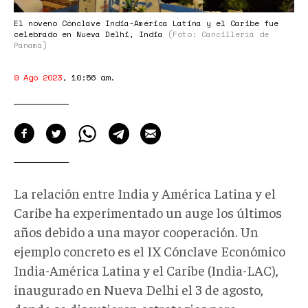
America-
Latina-
El noveno Cónclave India-América Latina y el Caribe fue
celebrado en Nueva Delhi, India
(Foto: Cancillería de
y-
Panamá)
el-
9 Ago 2023
,
10:56 am
.
Caribe-
LAC-
2.jpg
La relación entre India y América Latina y el
Caribe ha experimentado un auge los últimos
años debido a una mayor cooperación. Un
ejemplo concreto es el
IX Cónclave Económico
India-América Latina y el Caribe
(India-LAC),
inaugurado en Nueva Delhi el 3 de agosto,