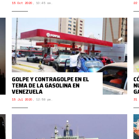
15 Oct 2020
,
10:45 am.
22 
GOLPE Y CONTRAGOLPE EN EL
C
TEMA DE LA GASOLINA EN
N
VENEZUELA
G
15 Jul 2020
,
12:58 pm.
31 