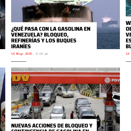
W
¿QUÉ PASA CON LA GASOLINA EN
O
VENEZUELA? BLOQUEO,
V
REFINERÍAS Y LOS BUQUES
E
IRANÍES
B
19 Mayo 2020
,
6:18 pm.
16 
NUEVAS ACCIONES DE BLOQUEO Y