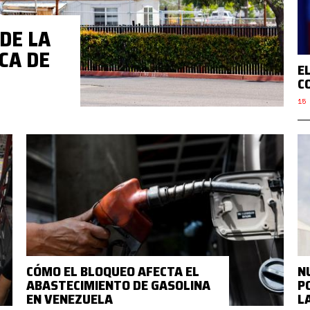
DE LA
CA DE
E
C
15 
CÓMO EL BLOQUEO AFECTA EL
N
ABASTECIMIENTO DE GASOLINA
P
EN VENEZUELA
L