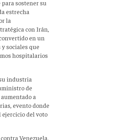
 para sostener su
da estrecha
r la
ratégica con Irán,
 convertido en un
 y sociales que
sumos hospitalarios
su industria
uministro de
a aumentado a
rias, evento donde
 ejercicio del voto
 contra Venezuela,