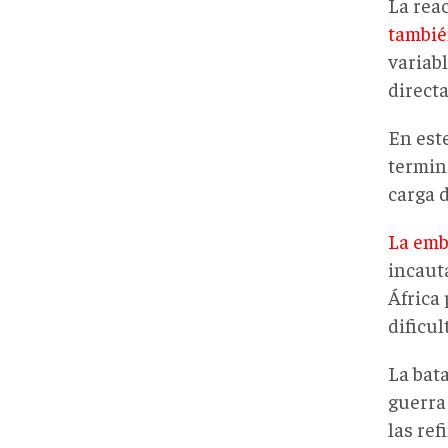
La reac
tambié
variab
direct
En est
termin
carga 
La emb
incauta
África 
dificul
La bata
guerra 
las re