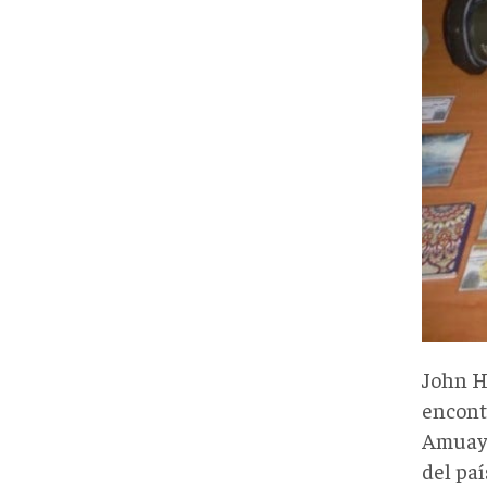
John H
encont
Amuay,
del paí