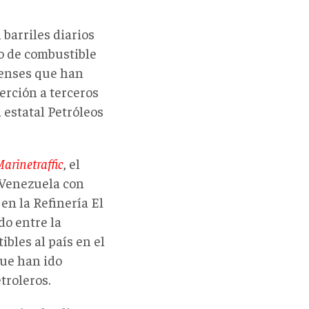
barriles diarios
o de combustible
denses que han
erción a terceros
 estatal Petróleos
arinetraffic
, el
 Venezuela con
en la Refinería El
do entre la
bles al país en el
ue han ido
troleros.