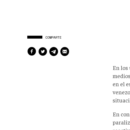
COMPARTE
En los
medios
en el e
venezo
situac
En con
parali