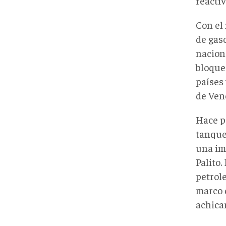
reacti
Con el
de gas
nacion
bloquea
países 
de Ven
Hace p
tanque
una im
Palito.
petrol
marco 
achica