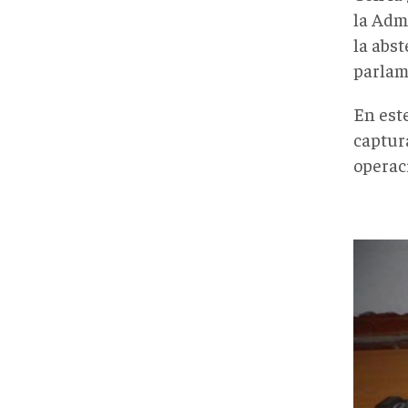
la Adm
la abs
parlam
En est
captu
operac