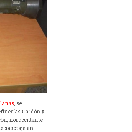
olanas
, se
efinerías Cardón y
cón, noroccidente
de sabotaje en