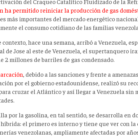
tivación del Craqueo Catalítico Fluidizado de la Refi
n ha permitido reiniciar la producción de gas domés
les más importantes del mercado energético nacional
amente el consumo cotidiano de las familias venezol
e contexto, hace una semana, arribó a Venezuela, esp
al de Jose al este de Venezuela, el supertanquero i
de 2 millones de barriles de gas condensado.
arcación
, debido a las sanciones y frente a amenazas
ción por el gobierno estadounidense, realizó su reco
para cruzar el Atlántico y así llegar a Venezuela sin
tades.
lla por la gasolina, en tal sentido, se desarrolla en d
híbrida: el primero es interno y tiene que ver con la
finerías venezolanas, ampliamente afectadas por año