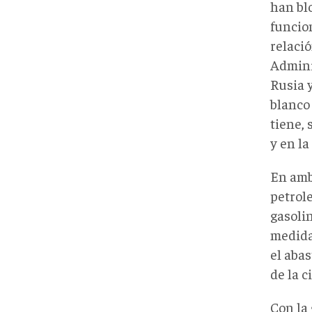
han bl
funcio
relaci
Admini
Rusia y
blanco 
tiene, 
y en la
En amb
petrol
gasoli
medida
el abas
de la c
Con la