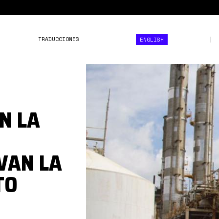
TRADUCCIONES
ENGLISH
1*Dd3sLIpPrMiXZduUHpKW
N LA
VAN LA
TO