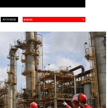
›
Buscar
APÓYANOS
Jg.jpeg