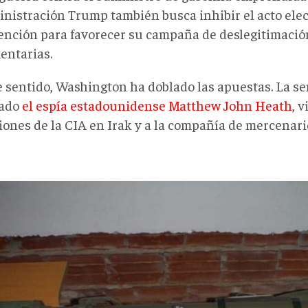
inistración Trump también busca inhibir el acto elec
tención para favorecer su campaña de deslegitimación
entarias.
e sentido, Washington ha doblado las apuestas. La s
rado
el espía estadounidense Matthew John Heath
, 
iones de la CIA en Irak y a la compañía de mercenar