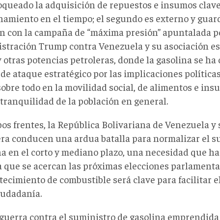
oqueado la adquisición de repuestos e insumos clave
namiento en el tiempo; el segundo es externo y guar
ón con la campaña de “máxima presión” apuntalada po
stración Trump contra Venezuela y su asociación est
 otras potencias petroleras, donde la gasolina se ha
de ataque estratégico por las implicaciones políticas
sobre todo en la movilidad social, de alimentos e in
 tranquilidad de la población en general.
os frentes, la República Bolivariana de Venezuela y 
era conducen una ardua batalla para normalizar el s
na en el corto y mediano plazo, una necesidad que h
 que se acercan las próximas elecciones parlamenta
tecimiento de combustible será clave para facilitar el
iudadanía.
 guerra contra el suministro de gasolina emprendida