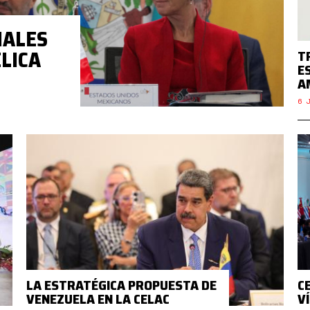
NALES
LICA
T
E
A
6 J
LA ESTRATÉGICA PROPUESTA DE
C
VENEZUELA EN LA CELAC
V