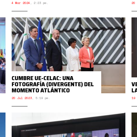
4 Mar 2024
,
2:23 pm.
20 
CUMBRE UE-CELAC: UNA
FOTOGRAFÍA (DIVERGENTE) DEL
V
MOMENTO ATLÁNTICO
L
20 Jul 2023
,
5:19 pm.
19 