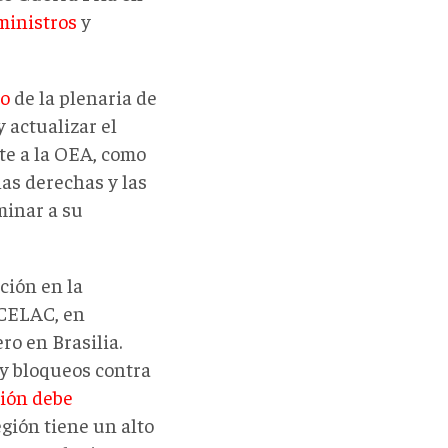
ministros
y
vo
de la plenaria de
 actualizar el
e a la OEA, como
as derechas y las
minar a su
ción en la
 CELAC, en
ro en Brasilia.
y bloqueos contra
ción debe
egión tiene un alto