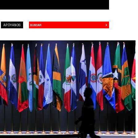
›
Buscar
APÓYANOS