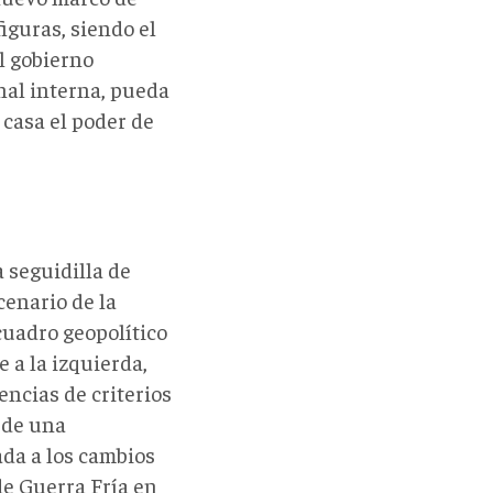
iguras, siendo el
el gobierno
nal interna, pueda
a casa el poder de
a seguidilla de
cenario de la
cuadro geopolítico
e a la izquierda,
encias de criterios
d de una
ada a los cambios
de Guerra Fría en