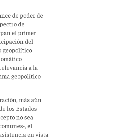
ance de poder de
spectro de
upan el primer
icipación del
o geopolítico
lomático
relevancia a la
ama geopolítico
gración, más aún
de los Estados
cepto no sea
comunes-, el
asistencia en vista