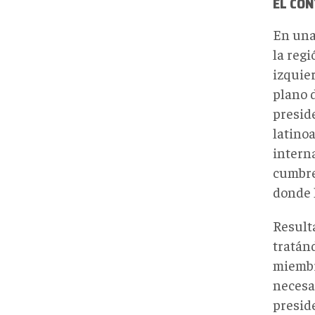
EL CO
En una
la regi
izquie
plano d
preside
latino
interna
cumbre
donde 
Result
tratán
miembr
necesa
presid