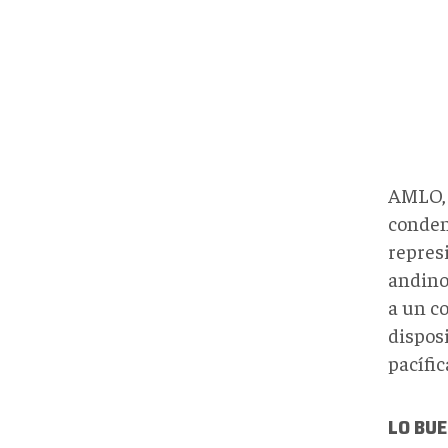
AMLO, 
condena
represi
andino
a un c
disposi
pacífic
LO BUE