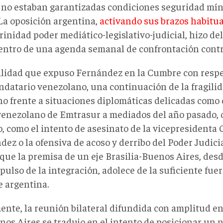
 no estaban garantizadas condiciones seguridad mí
 La oposición argentina,
activando sus brazos habitua
rinidad poder mediático-legislativo-judicial, hizo de
centro de una agenda semanal de confrontación cont
ilidad que expuso Fernández en la Cumbre con respec
ndatario venezolano, una continuación de la fragilid
no frente a situaciones diplomáticas delicadas como 
venezolano de Emtrasur a mediados del año pasado, o
, como el intento de asesinato de la vicepresidenta 
ez o la ofensiva de acoso y derribo del Poder Judicia
 que la premisa de un eje Brasilia-Buenos Aires, desd
pulso de la integración, adolece de la suficiente fue
e argentina.
ente, la reunión bilateral difundida con amplitud en
nos Aires se tradujo en el intento de posicionar un