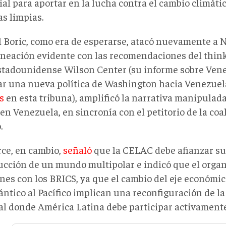
al para aportar en la lucha contra el cambio climáti
as limpias.
l Boric, como era de esperarse, atacó nuevamente a N
ineación evidente con las recomendaciones del thin
stadounidense Wilson Center (su informe sobre Ven
ar una nueva política de Washington hacia Venezuel
s
en esta tribuna), amplificó la narrativa manipulada
 en Venezuela, en sincronía con el petitorio de la coa
.
rce, en cambio,
señaló
que la CELAC debe afianzar su 
ucción de un mundo multipolar e indicó que el orga
ones con los BRICS, ya que el cambio del eje económi
lántico al Pacífico implican una reconfiguración de l
l donde América Latina debe participar activamente