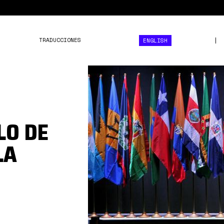
TRADUCCIONES
ENGLISH
vii
cumbre
celac.jpg
LO DE
LA