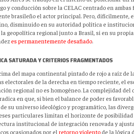
zgo y conducción sobre la CELAC centrado en ambas f
nte brasileño el actor principal. Pero, difícilmente, 
ino, disminuido en su autoridad política e institucio
 la geopolítica regional junto a Brasil, si en su propi
ndez
es permanentemente desafiado
.
ICA SATURADA Y CRITERIOS FRAGMENTADOS
ima del mapa continental pintado de rojo a raíz de l
s electorales de la derecha en tiempo reciente, el es
ación regional no es homogéneo. La complejidad del 
radica en que, si bien el balance de poder es favorabl
de su universo ideológico y programático, las diverg
eses particulares limitan el horizonte de posibilida
ectura institucional de integración renovada y ajust
icos ocasionados por el
retorno violento
de la lógica 