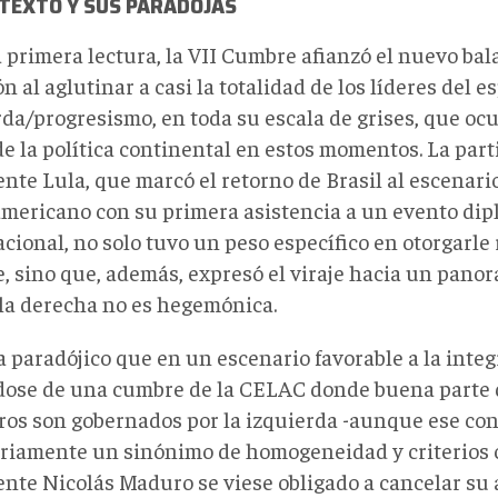
NTEXTO Y SUS PARADOJAS
 primera lectura, la VII Cumbre afianzó el nuevo bal
ón al aglutinar a casi la totalidad de los líderes del e
rda/progresismo, en toda su escala de grises, que oc
e la política continental en estos momentos. La part
nte Lula, que marcó el retorno de Brasil al escenari
americano con su primera asistencia a un evento dip
cional, no solo tuvo un peso específico en otorgarle 
, sino que, además, expresó el viraje hacia un panor
la derecha no es hegemónica.
a paradójico que en un escenario favorable a la inte
dose de una cumbre de la CELAC donde buena parte 
os son gobernados por la izquierda -aunque ese con
riamente un sinónimo de homogeneidad y criterios 
ente Nicolás Maduro se viese obligado a cancelar su 