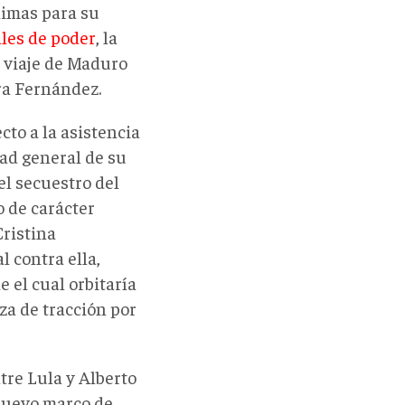
nimas para su
les de poder
, la
l viaje de Maduro
ra Fernández.
to a la asistencia
ad general de su
el secuestro del
 de carácter
Cristina
l contra ella,
e el cual orbitaría
rza de tracción por
tre Lula y Alberto
 nuevo marco de