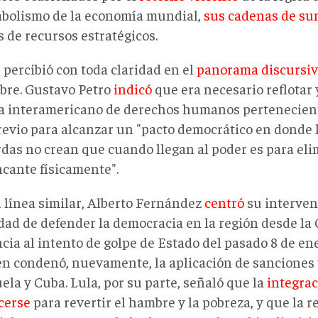
abolismo de la economía mundial,
sus cadenas de su
 de recursos estratégicos.
 percibió con toda claridad en el
panorama discursi
bre. Gustavo Petro
indicó
que era necesario reflotar y
a interamericano de derechos humanos pertenecient
revio para alcanzar un "pacto democrático en donde l
rdas no crean que cuando llegan al poder es para eli
ncante físicamente".
 línea similar, Alberto Fernández
centró
su interven
dad de defender la democracia en la región desde la
cia al intento de golpe de Estado del pasado 8 de ene
n condenó, nuevamente, la aplicación de sanciones 
la y Cuba. Lula, por su parte, señaló que la
integra
ecerse
para revertir el hambre y la pobreza, y que la r