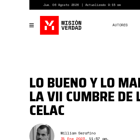
Pasar
Jue. 06 Agosto 2026
Actualizado 9:15 am
al
contenido
principal
AUTORES
Toggle
navigation
LO BUENO Y LO MA
LA VII CUMBRE DE 
CELAC
William Serafino
31 Ene 2023
,
11:57 am
.