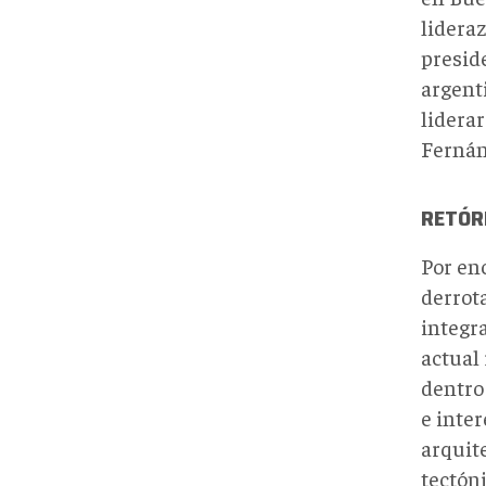
lidera
preside
argent
liderar
Ferná
RETÓR
Por enc
derrota
integr
actual 
dentro 
e inter
arquit
tectón