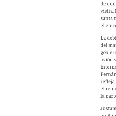
de que
visita.
santa t
el epi
La deb
del ma
gobier
avión 
interno
Fernánd
refleja
el reim
la part
Justam
en Bue