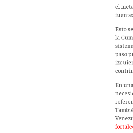
el met
fuentes
Esto se
la Cum
sistem
paso p
izquie
contri
En una
necesi
referen
Tambié
Venezue
fortal