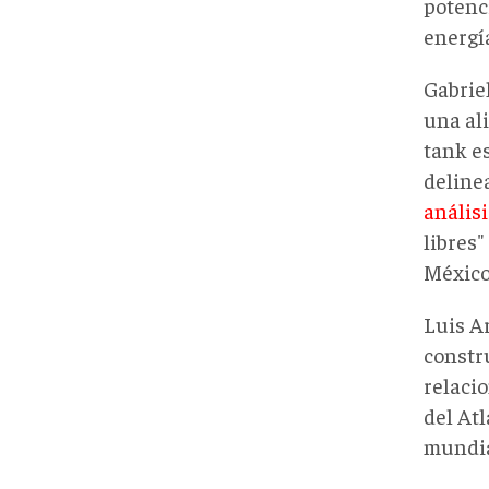
potenci
energí
Gabrie
una al
tank e
deline
análisi
libres"
México
Luis A
constr
relaci
del At
mundia