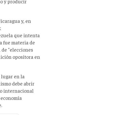
co y producir
icaragua y, en
k
ezuela que intenta
a fue materia de
 de "elecciones
lición opositora en
lugar en la
nismo debe abrir
co internacional
a economía
.