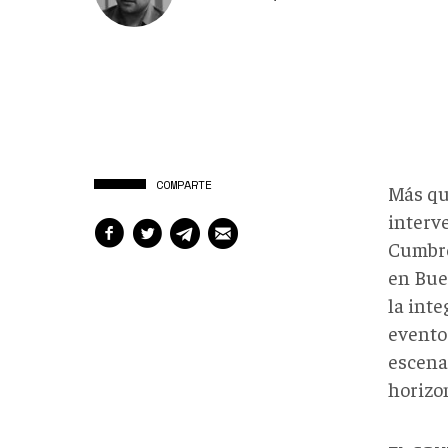
COMPARTE
Más qu
interve
Cumbre
en Buen
la int
evento 
escenar
horizon