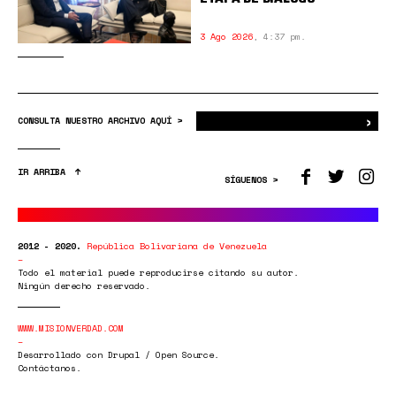
3 Ago 2026
,
4:37 pm.
›
Bus
CONSULTA NUESTRO ARCHIVO AQUÍ >
IR ARRIBA
SÍGUENOS >
2012 - 2020.
República Bolivariana de Venezuela
Todo el material puede reproducirse citando su autor.
Ningún derecho reservado.
WWW.MISIONVERDAD.COM
Desarrollado con Drupal / Open Source.
Contáctanos.