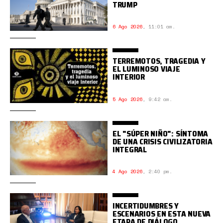
TRUMP
6 Ago 2026
,
11:01 am.
TERREMOTOS, TRAGEDIA Y
EL LUMINOSO VIAJE
INTERIOR
5 Ago 2026
,
9:42 am.
EL "SÚPER NIÑO": SÍNTOMA
DE UNA CRISIS CIVILIZATORIA
INTEGRAL
4 Ago 2026
,
2:40 pm.
INCERTIDUMBRES Y
ESCENARIOS EN ESTA NUEVA
ETAPA DE DIÁLOGO