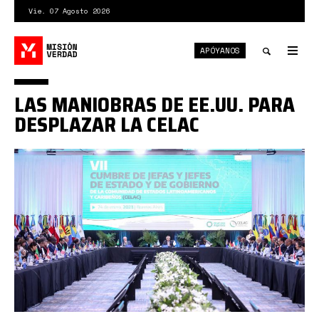
Pasar
Vie. 07 Agosto 2026
al
contenido
APÓYANOS
principal
Tog
nav
Toggle
LAS MANIOBRAS DE EE.UU. PARA
search
DESPLAZAR LA CELAC
celac
2023.jpg