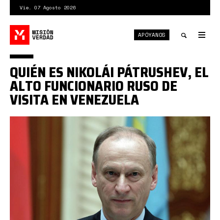
Pasar
Vie. 07 Agosto 2026
al
contenido
APÓYANOS
principal
Tog
nav
Toggle
QUIÉN ES NIKOLÁI PÁTRUSHEV, EL
search
ALTO FUNCIONARIO RUSO DE
VISITA EN VENEZUELA
pátrushev.jpg