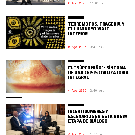
6 Ago 2026
,
11:01 am.
TERREMOTOS, TRAGEDIA Y
EL LUMINOSO VIAJE
INTERIOR
5 Ago 2026
,
9:42 am.
EL "SÚPER NIÑO": SÍNTOMA
DE UNA CRISIS CIVILIZATORIA
INTEGRAL
4 Ago 2026
,
2:40 pm.
INCERTIDUMBRES Y
ESCENARIOS EN ESTA NUEVA
ETAPA DE DIÁLOGO
3 Ago 2026
,
4:37 pm.