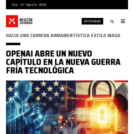
Pasar
Vie. 07 Agosto 2026
al
contenido
APÓYANOS
principal
Tog
nav
Toggle
HACIA UNA CARRERA ARMAMENTÍSTICA ESTILO MAGA
search
OPENAI ABRE UN NUEVO
CAPÍTULO EN LA NUEVA GUERRA
FRÍA TECNOLÓGICA
Design-
sem-
nome-
4-
2-
aspect-