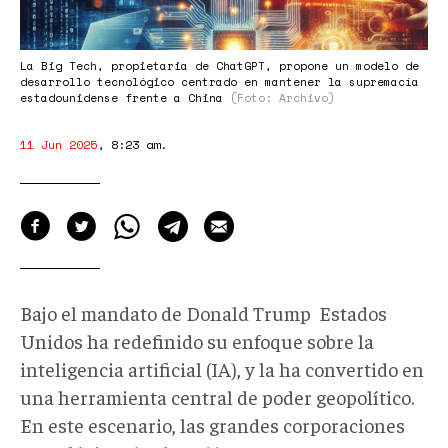
ratio-
930-
440-
La Big Tech, propietaria de ChatGPT, propone un modelo de
desarrollo tecnológico centrado en mantener la supremacía
1024x485.png
estadounidense frente a China
(Foto: Archivo)
11 Jun 2025
,
8:23 am
.
Bajo el mandato de Donald Trump Estados
Unidos ha redefinido su enfoque sobre la
inteligencia artificial (IA), y la ha convertido en
una herramienta central de poder geopolítico.
En este escenario, las grandes corporaciones