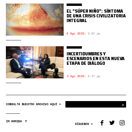
EL "SÚPER NIÑO": SÍNTOMA
DE UNA CRISIS CIVILIZATORIA
INTEGRAL
4 Ago 2026
,
2:40 pm.
INCERTIDUMBRES Y
ESCENARIOS EN ESTA NUEVA
ETAPA DE DIÁLOGO
3 Ago 2026
,
4:37 pm.
›
Bus
CONSULTA NUESTRO ARCHIVO AQUÍ >
IR ARRIBA
SÍGUENOS >