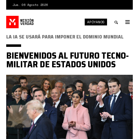
Pasar
Jue. 06 Agosto 2026
al
contenido
APÓYANOS
principal
Tog
nav
Toggle
LA IA SE USARÁ PARA IMPONER EL DOMINIO MUNDIAL
search
BIENVENIDOS AL FUTURO TECNO-
MILITAR DE ESTADOS UNIDOS
oligarcas
big
tech.png