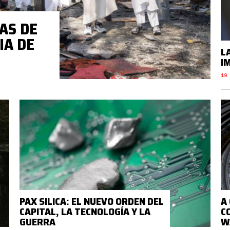
AS DE
IA DE
L
I
19 
PAX SILICA: EL NUEVO ORDEN DEL
A
CAPITAL, LA TECNOLOGÍA Y LA
C
GUERRA
W