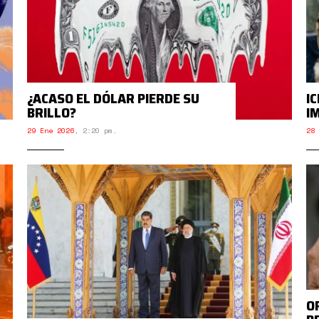
¿ACASO EL DÓLAR PIERDE SU
I
BRILLO?
I
29 Ene 2026
,
2:20 pm.
28 
O