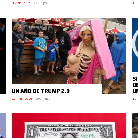
9 Abr 2026
,
4:29 pm.
19 
S
D
UN AÑO DE TRUMP 2.0
U
19 Feb 2026
,
2:07 pm.
19 