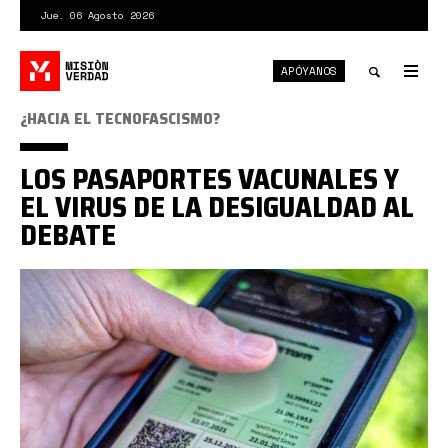
Pasar
Jue. 06 Agosto 2026
al
contenido
APÓYANOS
principal
Tog
nav
Toggle
¿HACIA EL TECNOFASCISMO?
search
LOS PASAPORTES VACUNALES Y
EL VIRUS DE LA DESIGUALDAD AL
DEBATE
pasaportesv000.jpg