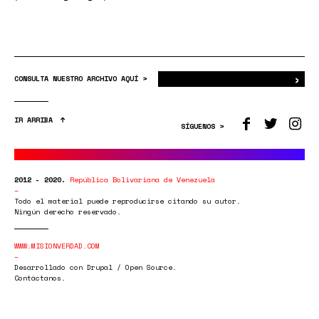
›
Bus
CONSULTA NUESTRO ARCHIVO AQUÍ >
IR ARRIBA
SÍGUENOS >
2012 - 2020.
República Bolivariana de Venezuela
Todo el material puede reproducirse citando su autor.
Ningún derecho reservado.
WWW.MISIONVERDAD.COM
Desarrollado con Drupal / Open Source.
Contáctanos.