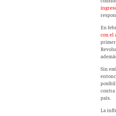
consid
ingres
respon
En feb
con el
primera
Revoluc
además
Sin em
entonce
posibi
contra
país.
La inf