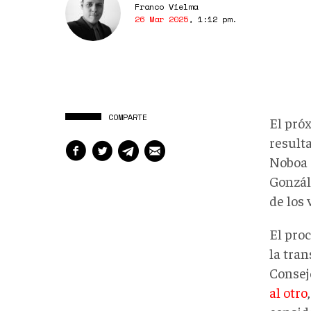
Franco Vielma
26 Mar 2025
,
1:12 pm
.
COMPARTE
El próx
result
Noboa 
Gonzál
de los 
El pro
la tra
Consej
al otro