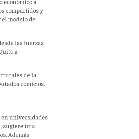
yo económico a
cos compartidos y
y el modelo de
desde las fuerzas
Quito a
cturales de la
putados comicios.
o en universidades
, sugiere una
dos. Además