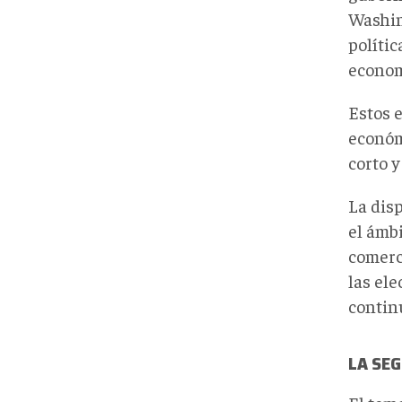
Washin
polític
econom
Estos 
económ
corto y
La dis
el ámb
comerc
las el
contin
LA SEG