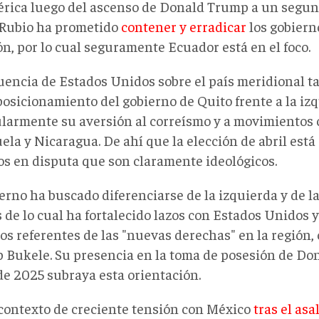
rica luego del ascenso de Donald Trump a un segu
Rubio ha prometido
contener y erradicar
los gobiern
ón, por lo cual seguramente Ecuador está en el foco.
luencia de Estados Unidos sobre el país meridional t
posicionamiento del gobierno de Quito frente a la iz
ularmente su aversión al correísmo y a movimientos 
ela y Nicaragua. De ahí que la elección de abril está
os en disputa que son claramente ideológicos.
erno ha buscado diferenciarse de la izquierda y de l
 de lo cual ha fortalecido lazos con Estados Unidos 
os referentes de las "nuevas derechas" en la región,
b Bukele. Su presencia en la toma de posesión de D
de 2025 subraya esta orientación.
contexto de creciente tensión con México
tras el asa