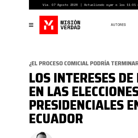
Pasar
Vie. 07 Agosto 2026
Actualizado ayer a las 11:01 
al
contenido
principal
AUTORES
Toggle
navigation
¿EL PROCESO COMICIAL PODRÍA TERMINA
LOS INTERESES DE 
EN LAS ELECCIONE
PRESIDENCIALES E
ECUADOR