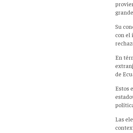
provie
grande
Su con
con el
rechaz
En tér
extranj
de Ecu
Estos 
estado
políti
Las el
contex