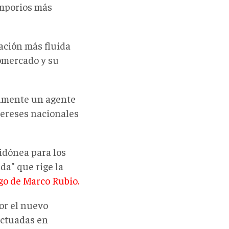
emporios más
ación más fluida
romercado y su
ramente un agente
ntereses nacionales
idónea para los
da" que rige la
go de Marco Rubio.
or el nuevo
ectuadas en