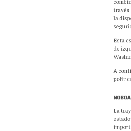
combin
través 
la disp
seguri
Esta es
de izqu
Washin
A cont
políti
NOBOA,
La tra
estado
import