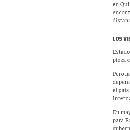
en Quit
encont
distan
LOS VI
Estado
pieza 
Pero l
depend
el paí
Intern
En ma
para E
gubern