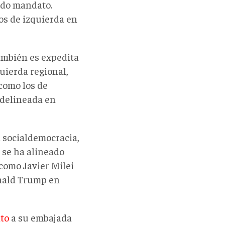
ndo mandato.
os de izquierda en
ambién es expedita
quierda regional,
como los de
 delineada en
a socialdemocracia,
y se ha alineado
 como Javier Milei
onald Trump en
lto
a su embajada