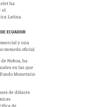
delet ha
 el
ica Latina.
 DE ECUADOR
comercial y una
o moneda oficial.
o de Noboa, ha
nales en las que
l Fondo Monetario
nes de dólares
ómicas
ífica de