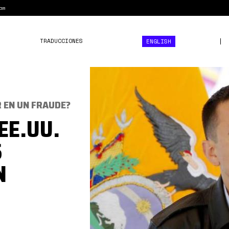
am
TRADUCCIONES
ENGLISH
Noboa
3.jpg
R EN UN FRAUDE?
EE.UU.
S
N