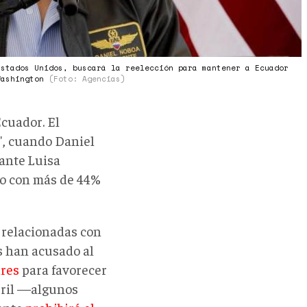
Estados Unidos, buscará la reelección para mantener a Ecuador
Washington
(Foto: Agencias)
cuador. El
", cuando Daniel
cante
Luisa
no con más de 44%
 relacionadas con
s han acusado al
ares
para favorecer
abril —algunos