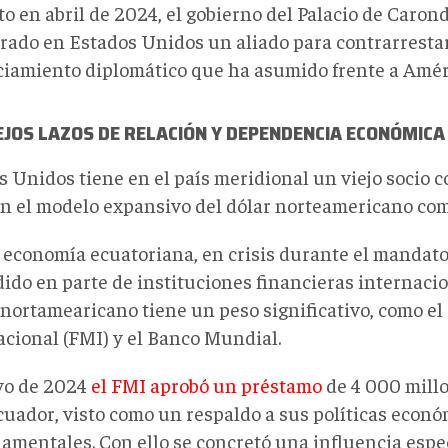
o en abril de 2024, el gobierno del Palacio de Caron
rado en Estados Unidos un aliado para contrarrestar
ciamiento diplomático que ha asumido frente a Amér
EJOS LAZOS DE RELACIÓN Y DEPENDENCIA ECONÓMICA
s Unidos tiene en el país meridional un viejo socio 
en el modelo expansivo del dólar norteamericano com
a economía ecuatoriana, en crisis durante el mandat
ido en parte de instituciones financieras internacio
s nortamearicano tiene un peso significativo, como e
acional (FMI) y el Banco Mundial.
yo de 2024
el FMI aprobó un préstamo
de 4 000 millo
cuador, visto como un respaldo a sus políticas econ
amentales. Con ello se concretó una influencia espec