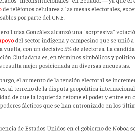
erados "inconstitucionales" en Ecuador— ya que el
o
de teléfonos celulares a las mesas electorales, exc
sables por parte del CNE.
rero Luisa González alcanzó una "sorpresiva" votació
 apoyo
del sector indígena y campesino que se unió a 
 vuelta, con un decisivo 5% de electores. La candida
ión Ciudadana es, en términos simbólicos y políticos
 resulta mejor posicionada en diversas encuestas.
bargo, el aumento de la tensión electoral se increme
s, al terreno de la disputa geopolítica internacional
lidad de que la izquierda retome el poder y entre en
 poderes fácticos que se han entronizado en los últi
luencia de Estados Unidos en el gobierno de Noboa s