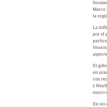
Suramé
Marco 
la regi
La inf
por el 
partic
Venezu
aspect
El gobi
en aras
con otr
y Nayi
enero 
En un 