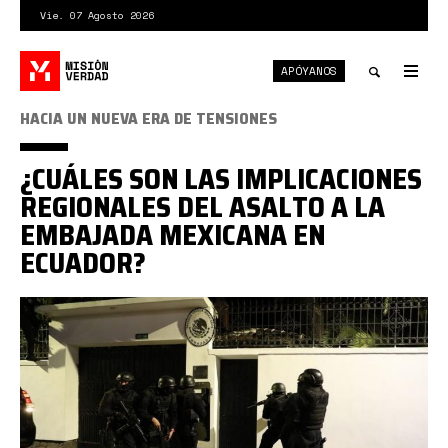
Pasar
Vie. 07 Agosto 2026
al
contenido
APÓYANOS
principal
Tog
nav
Toggle
HACIA UN NUEVA ERA DE TENSIONES
search
¿CUÁLES SON LAS IMPLICACIONES
REGIONALES DEL ASALTO A LA
EMBAJADA MEXICANA EN
ECUADOR?
QHDORAJZOPCZTC7QEDG6D7G7FM.jpg