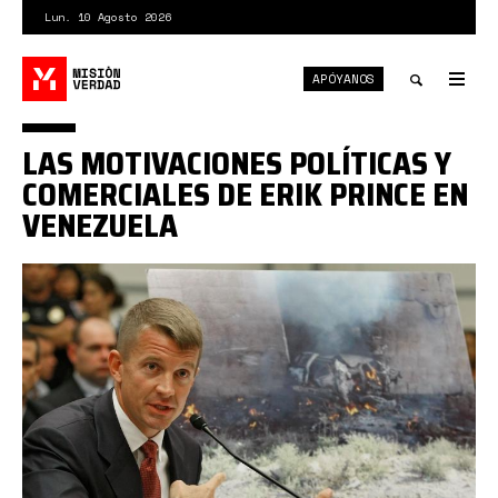
Pasar
Lun. 10 Agosto 2026
al
contenido
APÓYANOS
principal
Tog
nav
Toggle
LAS MOTIVACIONES POLÍTICAS Y
search
COMERCIALES DE ERIK PRINCE EN
VENEZUELA
Erik
Prince.jpg