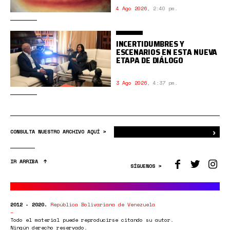
4 Ago 2026
,
2:40 pm.
INCERTIDUMBRES Y
ESCENARIOS EN ESTA NUEVA
ETAPA DE DIÁLOGO
3 Ago 2026
,
4:37 pm.
›
Bus
CONSULTA NUESTRO ARCHIVO AQUÍ >
IR ARRIBA
SÍGUENOS >
2012 - 2020.
República Bolivariana de Venezuela
Todo el material puede reproducirse citando su autor.
Ningún derecho reservado.