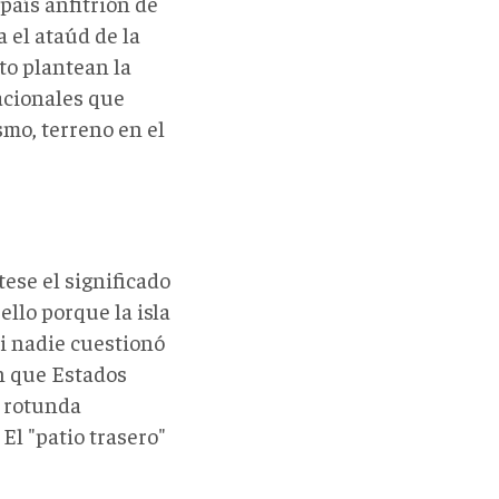
país anfitrión de
a el ataúd de la
to plantean la
nacionales que
mo, terreno en el
ese el significado
ello porque la isla
si nadie cuestionó
n que Estados
a rotunda
El "patio trasero"