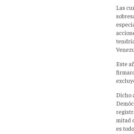
Las cu
sobres
especi
accion
tendría
Venezu
Este a
firmar
excluye
Dicho 
Demócr
regist
mitad d
es todo