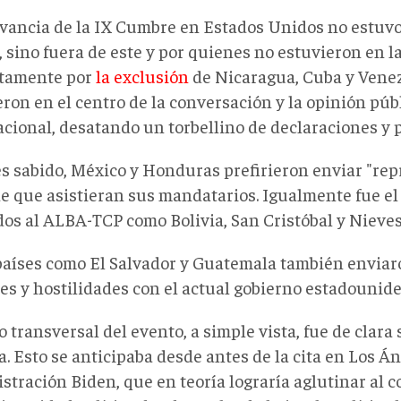
evancia de la IX Cumbre en Estados Unidos no estuvo
 sino fuera de este y por quienes no estuvieron en la
tamente por
la exclusión
de Nicaragua, Cuba y Venez
ron en el centro de la conversación y la opinión públ
acional, desatando un torbellino de declaraciones y 
s sabido, México y Honduras prefirieron enviar "re
de que asistieran sus mandatarios. Igualmente fue el
dos al ALBA-TCP como Bolivia, San Cristóbal y Nieve
países como El Salvador y Guatemala también envia
ces y hostilidades con el actual gobierno estadounid
o transversal del evento, a simple vista, fue de clar
. Esto se anticipaba desde antes de la cita en Los Án
stración Biden, que en teoría lograría aglutinar al 