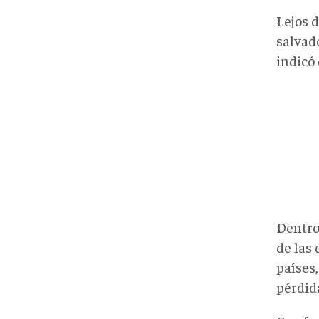
Lejos d
salvad
indicó
Dentro 
de las 
países
pérdida