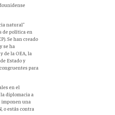
tadounidense
ia natural"
 de política en
P). Se han creado
y se ha
 de la OEA, la
 de Estado y
 congruentes para
ales en el
la diplomacia a
es imponen una
, o estás contra