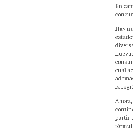
En cam
concur
Hay nu
estado
divers
nuevas
consum
cual a
además
la regi
Ahora, 
contin
partir
fórmul