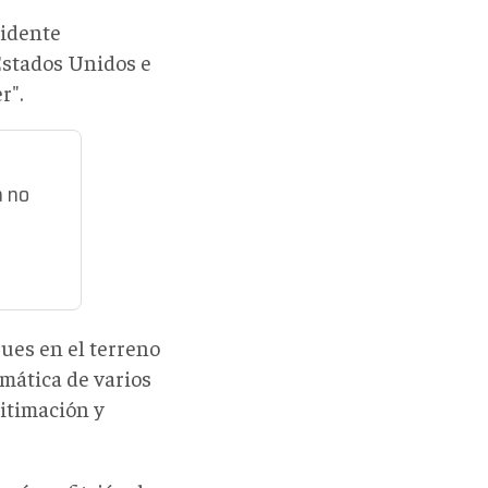
sidente
 Estados Unidos e
r".
a no
pues en el terreno
omática de varios
itimación y