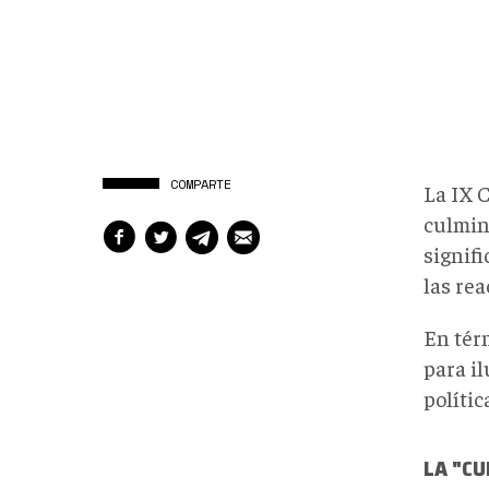
COMPARTE
La IX 
culminó
signif
las re
En tér
para i
polític
LA "C