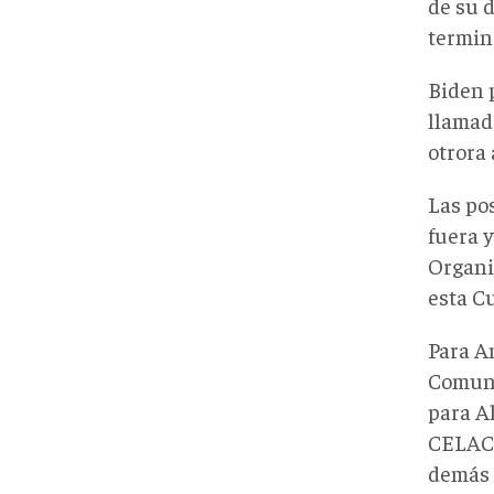
de su d
terminó
Biden 
llamad
otrora
Las po
fuera 
Organi
esta C
Para A
Comuni
para A
CELAC,
demás 