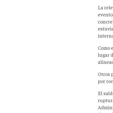
La rel
evento,
concre
estuvie
intern
Como e
lugar 
alinea
Otros 
por ro
El sald
ruptura
Admini