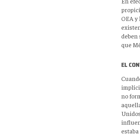
En efec
propici
OEA y 
existe
deben 
que Mé
EL CO
Cuando
implíci
no for
aquell
Unidos
influen
estaba