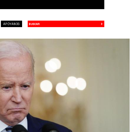
›
Buscar
APÓYANOS