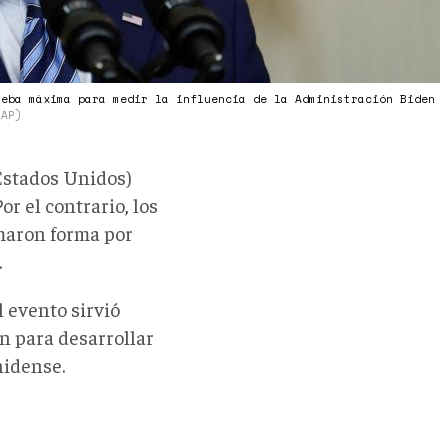
ueba máxima para medir la influencia de la Administración Biden
 AP)
Estados Unidos)
r el contrario, los
omaron forma por
.
 evento sirvió
n para desarrollar
nidense.