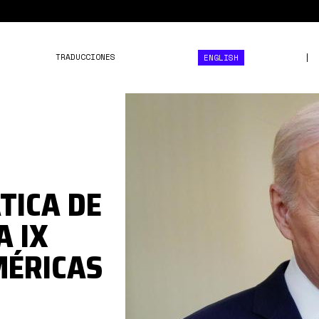
TRADUCCIONES
ENGLISH
biden
cumbre
américas1.jpg
TICA DE
A IX
MÉRICAS