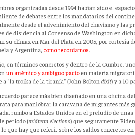
mbres organizadas desde 1994 habían sido el espaci
aliente de debates entre los mandatarios del contine
almente desde el advenimiento del chavismo y las p
es de disidencia al Consenso de Washington en dicho
n su clímax en Mar del Plata en 2005, por cortesía de
ela y Argentina,
como recordamos
.
ño, en términos concretos y dentro de la Cumbre, uno
on
un anémico y ambiguo pacto
en materia migratori
 a "la troika de la tiranía" (John Bolton
dixit
) y a 10 p
acuerdo parece más bien diseñado en una oficina del
ata para maniobrar la caravana de migrantes más g
rada, rumbo a Estados Unidos en el preludio de unas
e periodo (
midterm elections
) que seguramente Biden 
 lo que hay que referir sobre los saldos concretos en