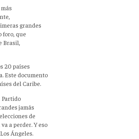
o más
nte,
rimeras grandes
 foro, que
 Brasil,
s 20 países
a. Este documento
aíses del Caribe.
 Partido
randes jamás
 elecciones de
va a perder. Y eso
 Los Ángeles.