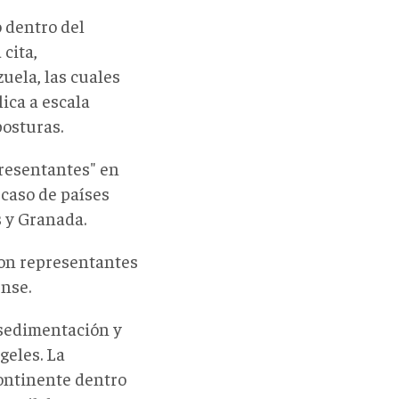
 dentro del
 cita,
uela, las cuales
ica a escala
posturas.
presentantes" en
 caso de países
s y Granada.
ron representantes
ense.
a sedimentación y
geles. La
continente dentro