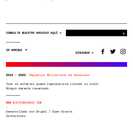
›
Bus
CONSULTA NUESTRO ARCHIVO AQUÍ >
IR ARRIBA
SÍGUENOS >
2012 - 2020.
República Bolivariana de Venezuela
Todo el material puede reproducirse citando su autor.
Ningún derecho reservado.
WWW.MISIONVERDAD.COM
Desarrollado con Drupal / Open Source.
Contáctanos.