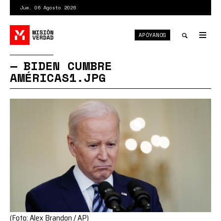
Pasar
Jue. 06 Agosto 2026
al
contenido
APÓYANOS
principal
Tog
nav
Toggle
BIDEN CUMBRE
AMÉRICAS1.JPG
search
(Foto: Alex Brandon / AP)