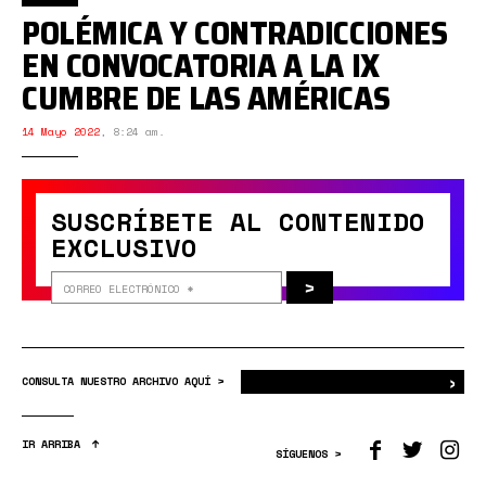
POLÉMICA Y CONTRADICCIONES
EN CONVOCATORIA A LA IX
CUMBRE DE LAS AMÉRICAS
14 Mayo 2022
,
8:24 am.
SUSCRÍBETE AL CONTENIDO
EXCLUSIVO
>
›
Bus
CONSULTA NUESTRO ARCHIVO AQUÍ >
IR ARRIBA
SÍGUENOS >