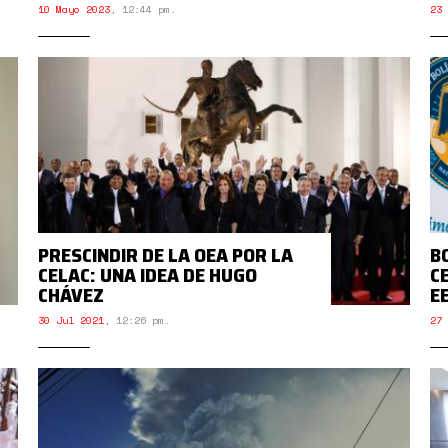
10 Mayo 2023
,
12:44 pm.
23 
PRESCINDIR DE LA OEA POR LA
B
CELAC: UNA IDEA DE HUGO
C
CHÁVEZ
E
30 Jul 2021
,
12:26 pm.
27 