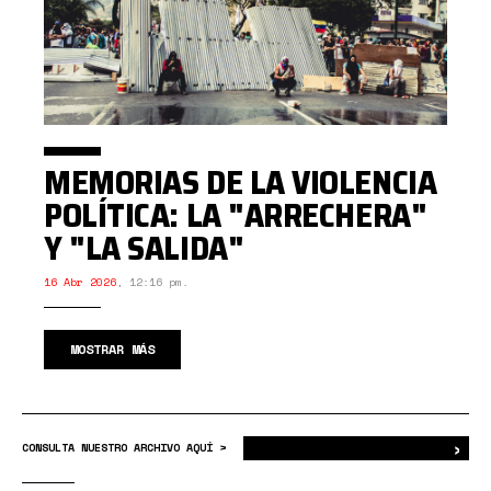
MEMORIAS DE LA VIOLENCIA
POLÍTICA: LA "ARRECHERA"
Y "LA SALIDA"
16 Abr 2026
,
12:16 pm.
MOSTRAR MÁS
›
Bus
CONSULTA NUESTRO ARCHIVO AQUÍ >