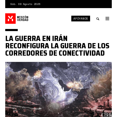
Pasar
Sáb. 08 Agosto 2026
al
contenido
APÓYANOS
principal
Tog
nav
Toggle
LA GUERRA EN IRÁN
search
RECONFIGURA LA GUERRA DE LOS
CORREDORES DE CONECTIVIDAD
guerra
irán
corredores