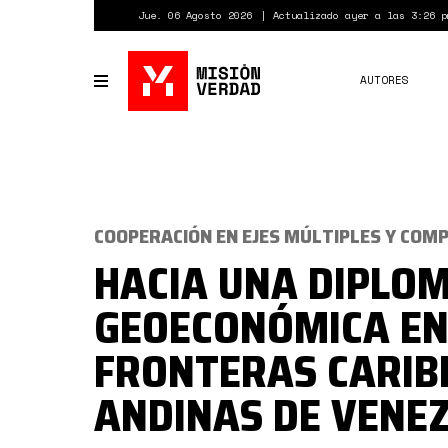
Pasar
Jue. 06 Agosto 2026
Actualizado ayer a las 3:26 p
al
contenido
principal
AUTORES
Toggle
navigation
COOPERACIÓN EN EJES MÚLTIPLES Y CO
HACIA UNA DIPLO
GEOECONÓMICA EN
FRONTERAS CARIB
ANDINAS DE VENE