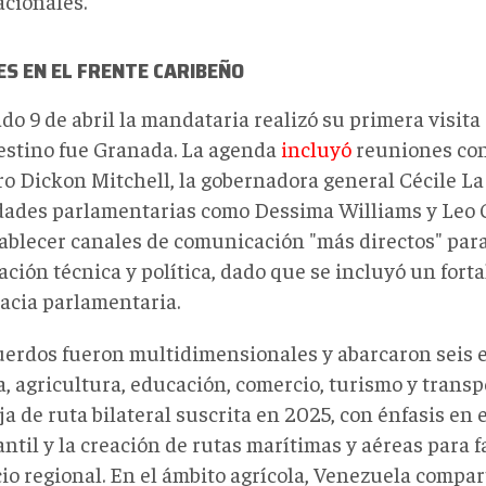
acionales.
S EN EL FRENTE CARIBEÑO
do 9 de abril la mandataria realizó su primera visita o
estino fue Granada. La agenda
incluyó
reuniones con
ro Dickon Mitchell, la gobernadora general Cécile L
dades parlamentarias como Dessima Williams y Leo Ca
tablecer canales de comunicación "más directos" para
ción técnica y política, dado que se incluyó un fort
acia parlamentaria.
uerdos fueron multidimensionales y abarcaron seis ej
, agricultura, educación, comercio, turismo y transp
a de ruta bilateral suscrita en 2025, con énfasis en 
ntil y la creación de rutas marítimas y aéreas para fa
io regional. En el ámbito agrícola, Venezuela compar