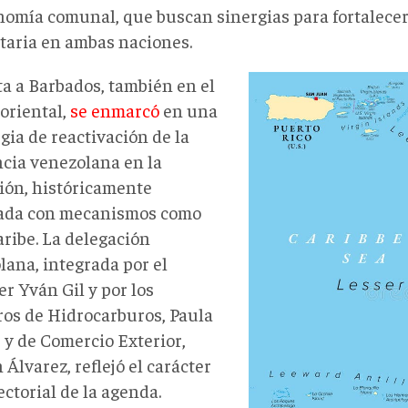
nomía comunal, que buscan sinergias para fortalecer
taria en ambas naciones.
mapa-
ta a Barbados, también en el
político-
oriental,
se enmarcó
en una
de-
gia de reactivación de la
islas-
ncia venezolana en la
del-
ión, históricamente
caribe-
ada con mecanismos como
oriental-
aribe. La delegación
e-
lana, integrada por el
eólicas-
er Yván Gil y por los
las-
ros de Hidrocarburos, Paula
vírgenes-
 y de Comercio Exterior,
puerto-
Álvarez, reflejó el carácter
rico-
ctorial de la agenda.