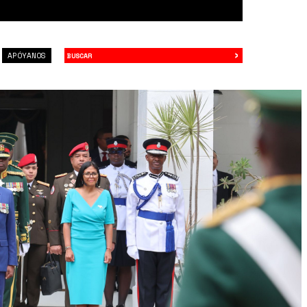
›
Buscar
APÓYANOS