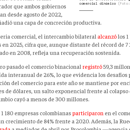
comercial dinámico
(Foto
rador que ambos gobiernos
an desde agosto de 2022,
ñadió una capa de concreción productiva.
eria comercial, el intercambio bilateral
alcanzó
los 1
 en 2025, cifra que, aunque distante del récord de 7
rado en 2008, refleja una recuperación sostenida.
ro pasado el comercio binacional
registró
59,3 millon
ída interanual de 26%, lo que evidencia los desafíos
ción del comercio para este año se mantiene por enc
s de dólares, un salto exponencial frente al colapso
ambio cayó a menos de 300 millones.
 1 180 empresas colombianas
participaron
en el come
un crecimiento de 84% frente a 2020. Además, la Ru
zada
a mediados de abril por Procolombia —agencia