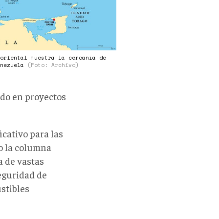
 oriental muestra la cercanía de
enezuela
(Foto: Archivo)
ado en proyectos
g
cativo para las
o la columna
a de vastas
seguridad de
stibles