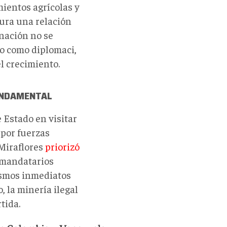
mientos agrícolas y
gura una relación
nación no se
lo como diplomaci,
l crecimiento.
UNDAMENTAL
e Estado en visitar
 por fuerzas
 Miraflores
priorizó
s mandatarios
ismos inmediatos
, la minería ilegal
tida.