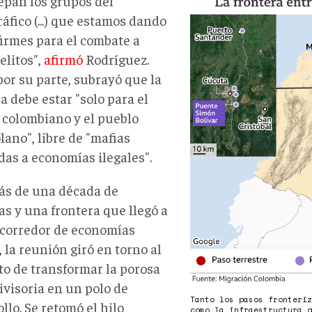
Mapa-
epan los grupos del
de-
áfico (...) que estamos dando
la-
firmes para el combate a
frontera-
elitos",
afirmó
Rodríguez.
colombo-
por su parte, subrayó que la
venezolana.pn
a debe estar "solo para el
 colombiano y el pueblo
ano", libre de "mafias
das a economías ilegales".
ás de una década de
as y una frontera que llegó a
 corredor de economías
s, la reunión giró en torno al
to de transformar la porosa
ivisoria en un polo de
Tanto los pasos fronteri
llo. Se retomó el hilo
como la infraestructura 