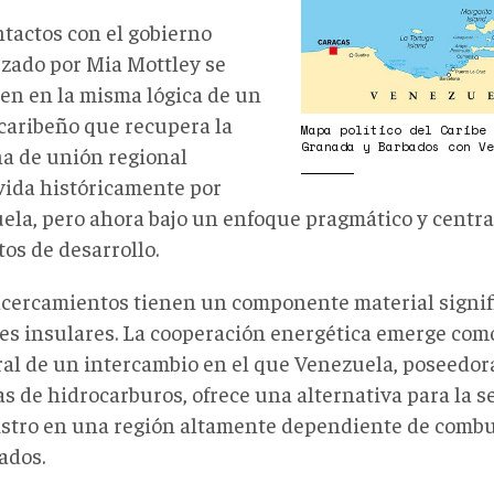
sotavento-
y-
ntactos con el gobierno
barlovento-
zado por Mia Mottley se
parte-
ben en la misma lógica de un
antilles-
 caribeño que recupera la
Mapa político del Caribe
Granada y Barbados con V
al-
na de unión regional
norte-
ida históricamente por
la-
ela, pero ahora bajo un enfoque pragmático y centr
316645243.jp
os de desarrollo.
acercamientos tienen un componente material signifi
es insulares. La cooperación energética emerge com
ral de un intercambio en el que Venezuela, poseedor
as de hidrocarburos, ofrece una alternativa para la 
stro en una región altamente dependiente de combu
ados.