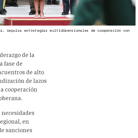
ez, impulsa estrategias multidimensionales de cooperación con
iderazgo de la
a fase de
ncuentros de alto
ndización de lazos
la cooperación
soberana.
s necesidades
regional, en
de sanciones