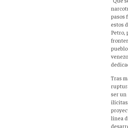
"Que s
narcotr
pasos 
estos d
Petro, 
fronter
pueblo
venezol
dedica
Tras m
ruptur
ser un
ilícita
proyec
línea d
desarro