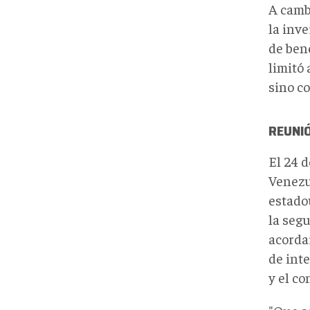
A camb
la inve
de ben
limitó
sino c
REUNI
El 24 d
Venezu
estado
la seg
acorda
de inte
y el co