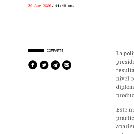
30 Abr 2026
,
11:46 am
.
COMPARTE
La polí
presid
result
nivel 
diplom
produc
Este n
práctic
aparie