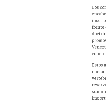
Los co
encabe
inscri
frente
doctri
promov
Venezu
concret
Estos 
nacion
verteb
reserv
sumini
import