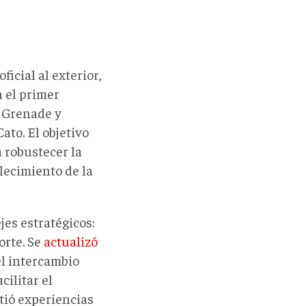
ficial al exterior,
 el primer
a Grenade y
to. El objetivo
 robustecer la
alecimiento de la
es estratégicos:
orte. Se
actualizó
el intercambio
cilitar el
tió experiencias