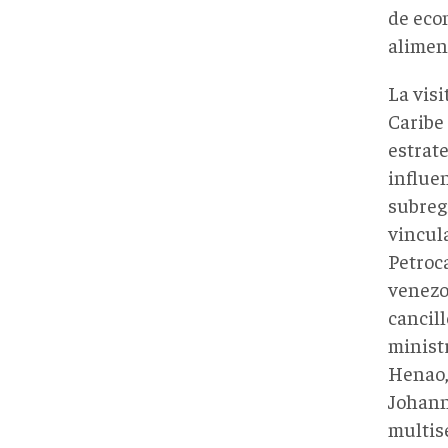
de eco
alimen
La visi
Caribe 
estrate
influe
subreg
vincul
Petroc
venezo
cancill
minist
Henao,
Johann 
multise