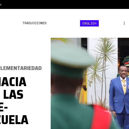
m
TRADUCCIONES
ENGLISH
DR
Barbados
MPLEMENTARIEDAD
MACIA
 LAS
E-
ZUELA