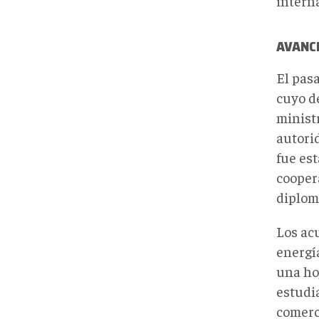
intern
AVANCE
El pasa
cuyo d
minist
autori
fue es
coopera
diplom
Los ac
energía
una hoj
estudia
comerc