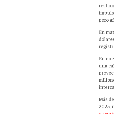
restau
impuls
pero a
En mat
dólares
regist
En ene
una ca
proyec
millone
interc
Más de
2025, 
organi