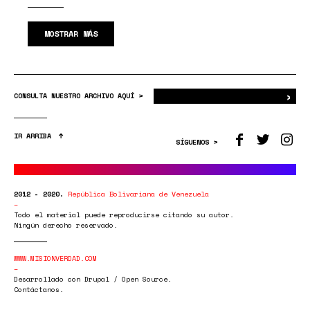
MOSTRAR MÁS
›
Bus
CONSULTA NUESTRO ARCHIVO AQUÍ >
IR ARRIBA
SÍGUENOS >
2012 - 2020.
República Bolivariana de Venezuela
Todo el material puede reproducirse citando su autor.
Ningún derecho reservado.
WWW.MISIONVERDAD.COM
Desarrollado con Drupal / Open Source.
Contáctanos.