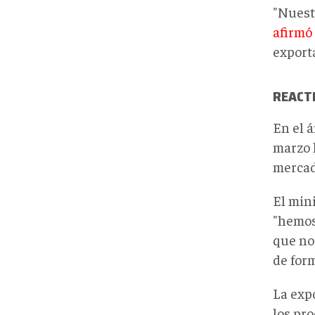
"Nuest
afirmó
export
REACTI
En el á
marzo 
mercad
El min
"hemos
que no
de form
La expo
los pro