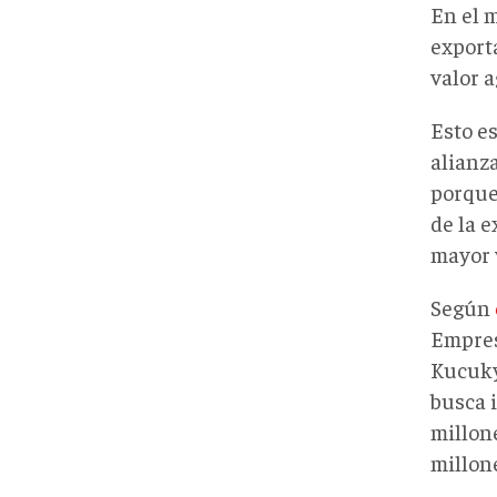
En el 
exporta
valor 
Esto e
alianz
porque
de la 
mayor v
Según
Empres
Kucuk
busca 
millon
millon