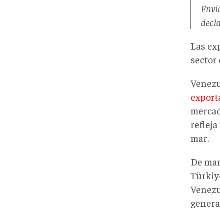
Envi
decla
Las ex
sector 
Venezu
export
mercad
reflej
mar.
De man
Türkiy
Venezue
genera