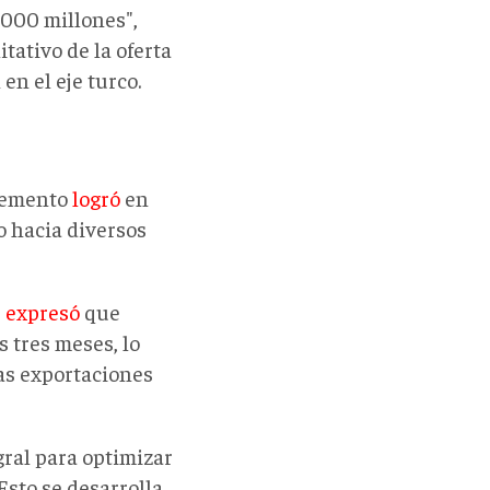
 000 millones",
itativo de la oferta
n el eje turco.
 Cemento
logró
en
o hacia diversos
,
expresó
que
 tres meses, lo
as exportaciones
gral para optimizar
Esto se desarrolla