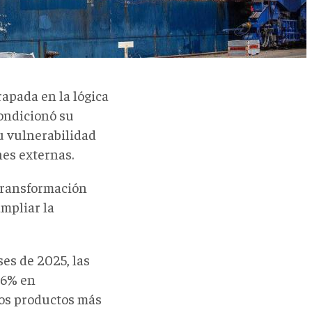
apada en la lógica
ondicionó su
su vulnerabilidad
nes externas.
 transformación
ampliar la
ses de 2025, las
66% en
los productos más