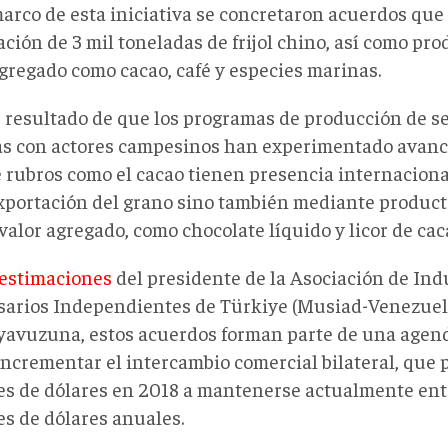
marco de esta iniciativa se concretaron acuerdos que
ción de 3 mil toneladas de frijol chino, así como pr
agregado como cacao, café y especies marinas.
s resultado de que los programas de producción de se
as con actores campesinos han experimentado avance
 rubros como el cacao tienen presencia internacional
exportación del grano sino también mediante product
alor agregado, como chocolate líquido y licor de cac
estimaciones
del
presidente de la Asociación de Indu
arios Independientes de
Türkiye
(Musiad-Venezuela
yavuz
una, estos acuerdos forman parte de una agend
incrementar el intercambio comercial bilateral, que 
es de dólares en 2018 a mantenerse actualmente ent
es de dólares anuales.