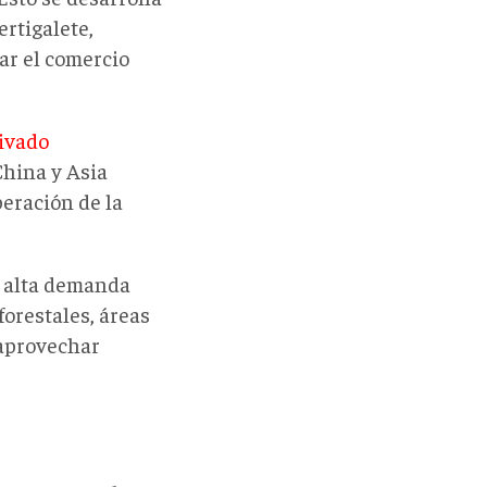
ertigalete,
ar el comercio
ivado
China y Asia
peración de la
a alta demanda
orestales, áreas
 aprovechar