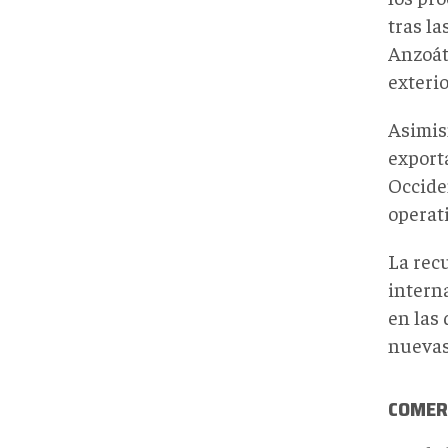
tras la
Anzoát
exterio
Asimis
export
Occiden
operati
La rec
intern
en las
nuevas
COMER