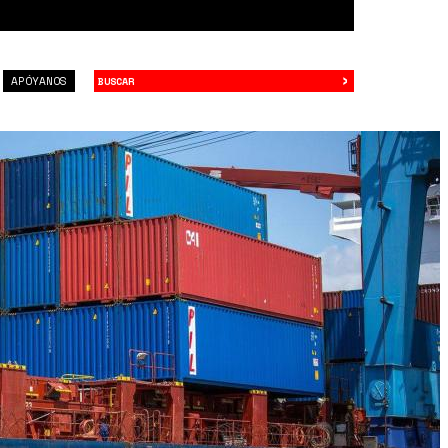
›
Buscar
APÓYANOS