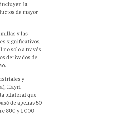
 incluyen la
oductos de mayor
millas y las
s significativos,
 no solo a través
os derivados de
ao.
striales y
), Hayri
a bilateral que
pasó de apenas 50
re 800 y 1 000