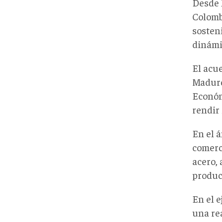
Desde 
Colomb
sosten
dinámi
El acu
Maduro
Económ
rendir 
En el 
comerc
acero,
produc
En el e
una rea