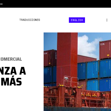
am
TRADUCCIONES
ENGLISH
contenedores
vzla.jpg
 COMERCIAL
NZA A
 MÁS