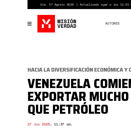
Pasar
Vie. 07 Agosto 2026
Actualizado ayer a las 11:01 
al
contenido
principal
AUTORES
Toggle
navigation
HACIA LA DIVERSIFICACIÓN ECONÓMICA Y
VENEZUELA COMIE
EXPORTAR MUCHO
QUE PETRÓLEO
27 Jun 2025
,
11:37 am
.