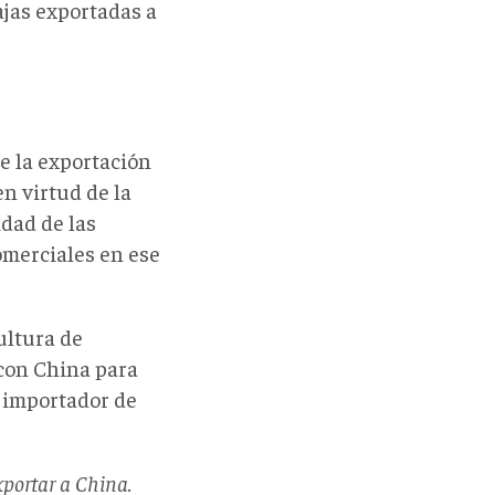
ajas exportadas a
e la exportación
n virtud de la
idad de las
omerciales en ese
ultura de
con China para
o importador de
xportar a China.