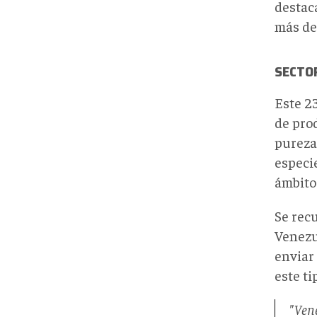
destac
más de
SECTOR
Este 2
de pro
pureza
especi
ámbito
Se rec
Venezu
enviar 
este ti
"Vene