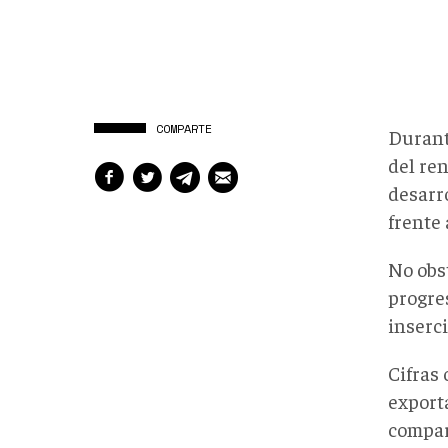
COMPARTE
Durant
del re
desarro
frente 
No obs
progres
inserc
Cifras 
export
compar