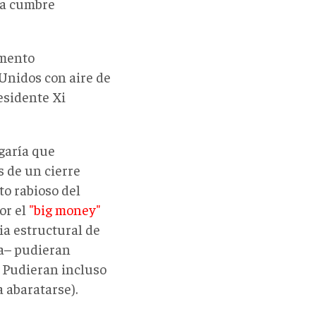
na cumbre
omento
Unidos con aire de
esidente Xi
sgaría que
 de un cierre
o rabioso del
or el
"big money"
ia estructural de
da– pudieran
 Pudieran incluso
 abaratarse).