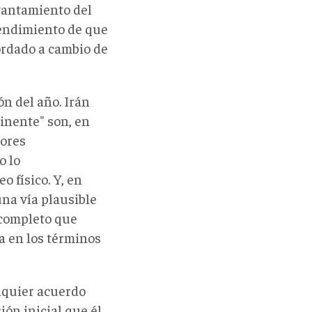
evantamiento del
endimiento de que
ordado a cambio de
ón del año. Irán
inente" son, en
lores
o lo
o físico. Y, en
na vía plausible
ncompleto que
a en los términos
alquier acuerdo
ón inicial que él