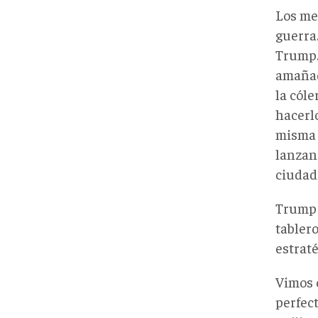
Los me
guerra.
Trump.
amañad
la cóle
hacerlo
misma c
lanzan
ciudad
Trump 
tabler
estrat
Vimos 
perfec