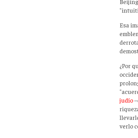
Beijin
"intuit
Esa ima
emblem
derrot
demostr
¿Por qu
occide
prolon
"acuer
judío
–
riqueza
llevar
verlo 