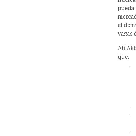
pueda 
mercad
el dom
vagas 
Alí Akb
que,