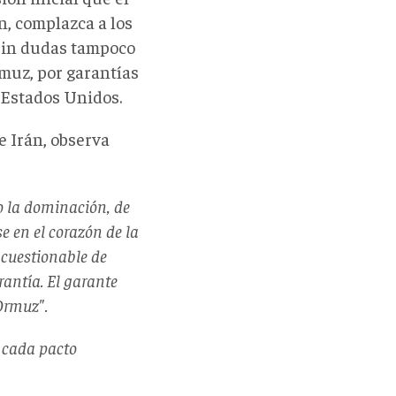
n, complazca a los
 sin dudas tampoco
rmuz, por garantías
n Estados Unidos.
e Irán, observa
do la dominación, de
 en el corazón de la
incuestionable de
rantía. El garante
 Ormuz".
e cada pacto