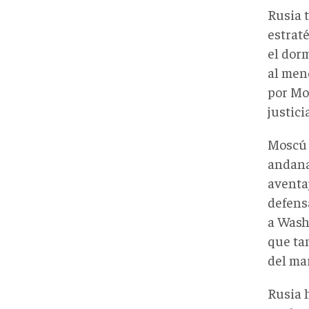
Rusia t
estrat
el dor
al men
por Mos
justicia
Moscú 
andana
aventa
defens
a Wash
que tam
del ma
Rusia 