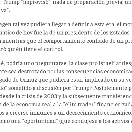
g: Trump "improvisó"; nada de preparación previa; u
iva".
gen tal vez pudiera llegar a definir a esta era: el m
ático de hoy fue la de un presidente de los Estados 
a mientras que el comportamiento confiado de un pr
ó quién tiene el control.
é, podría uno preguntarse, la clase pro israelí arrie
nte sea destrozado por las consecuencias económicas
gado de Ormuz que pudiera estar implicado en su vet
do" sometido a discusión por Trump? Posiblemente p
desde la crisis de 2008 y la subsecuente transferenc
 de la economía real a la "élite trader" financieriza
los a creerse inmunes a un decrecimiento económico.
como una "oportunidad" (que condujese a los activos a