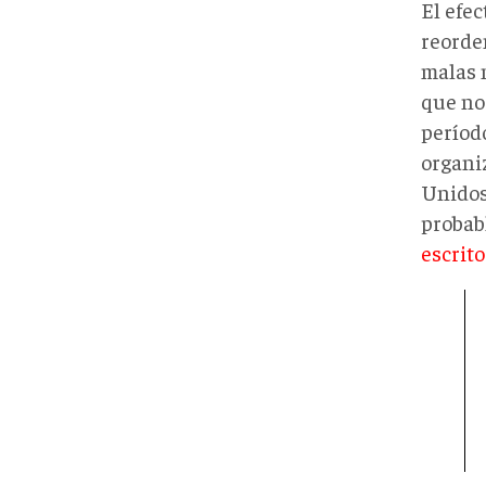
El efec
reorden
malas 
que no
período
organi
Unidos
probab
escrito