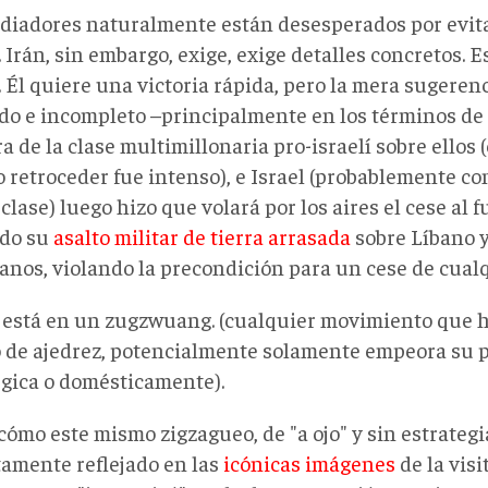
diadores naturalmente están desesperados por evita
 Irán, sin embargo, exige, exige detalles concretos. E
 Él quiere una victoria rápida, pero la mera sugeren
o e incompleto –principalmente en los términos de
ra de la clase multimillonaria pro-israelí sobre ellos 
 retroceder fue intenso), e Israel (probablemente con
lase) luego hizo que volará por los aires el cese al
do su
asalto militar de tierra arrasada
sobre Líbano y
anos, violando la precondición para un cese de cual
está en un zugzwuang. (cualquier movimiento que h
o de ajedrez, potencialmente solamente empeora su p
égica o domésticamente).
cómo este mismo zigzagueo, de "a ojo" y sin estrateg
tamente reflejado en las
icónicas imágenes
de la vis