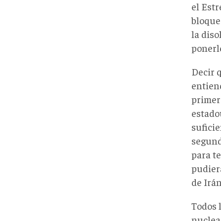
el Est
bloque
la dis
ponerle
Decir q
entien
primer
estado
suficie
segund
para t
pudier
de Irán
Todos 
nuclea