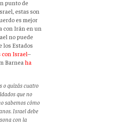
 un punto de
srael, estas son
uerdo es mejor
a con Irán en un
rael no puede
e los Estados
 con Israel
–
hum Barnea
ha
s o quizás cuatro
oldados que no
 no sabemos cómo
anos. Israel debe
ersona
con
la