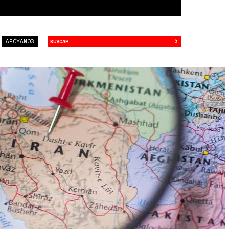
›
Buscar
APÓYANOS