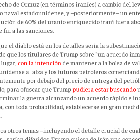
recho de Ormuz (en términos iraníes) a cambio del l
o naval estadounidense, y –posteriormente– un ent
olución de 60% del uranio enriquecido iraní fuera ab
 fin a las sanciones.
ue el diablo está en los detalles sería la subestimaci
de que los titulares de Trump sobre "un acuerdo inm
 lugar,
con la intención
de mantener a la bolsa de va
unidense al alza y los futuros petroleros comerciand
ntemente por debajo del precio de entrega del petróle
o, para ofuscar que Trump
pudiera estar buscando
u
erminar la guerra alcanzando un acuerdo rápido e i
a, con toda probabilidad, establecerse en gran medid
.
los otros temas –incluyendo el detalle crucial de cu
r– serían diferidos. Trump quiere de Irán una concesi