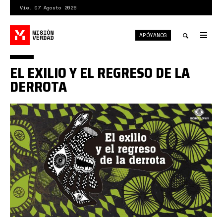
Pasar
Vie. 07 Agosto 2026
al
contenido
APÓYANOS
principal
Tog
nav
Toggle
EL EXILIO Y EL REGRESO DE LA
search
DERROTA
cayapo
mediocres
exiliados.jpg