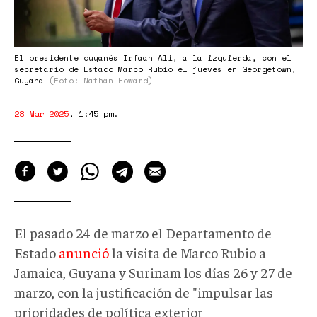
a
la
izquierda,
con
El presidente guyanés Irfaan Ali, a la izquierda, con el
secretario de Estado Marco Rubio el jueves en Georgetown,
el
Guyana
(Foto: Nathan Howard)
secretario
28 Mar 2025
,
1:45 pm
.
de
Estado
Marco
Rubio
el
jueves
El pasado 24 de marzo el Departamento de
en
Estado
anunció
la visita de Marco Rubio a
Jamaica, Guyana y Surinam los días 26 y 27 de
Georgetown,
marzo
, con la justificación
de "impulsar las
Guyana
prioridades de política exterior