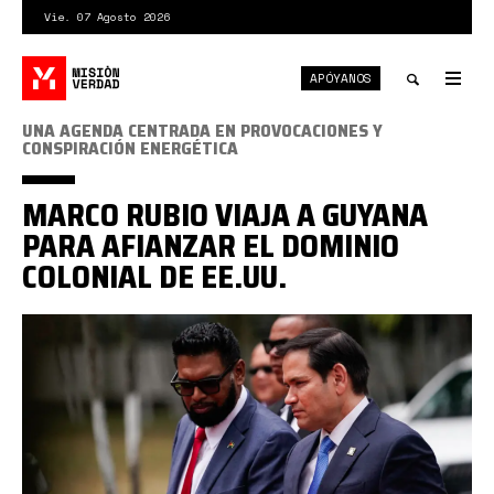
Pasar
Vie. 07 Agosto 2026
al
contenido
APÓYANOS
principal
Tog
nav
Toggle
UNA AGENDA CENTRADA EN PROVOCACIONES Y
CONSPIRACIÓN ENERGÉTICA
search
MARCO RUBIO VIAJA A GUYANA
PARA AFIANZAR EL DOMINIO
COLONIAL DE EE.UU.
El
presidente
guyanés,
Irfaan
Ali,