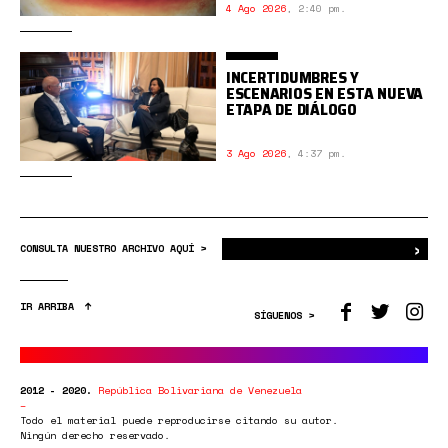
4 Ago 2026
,
2:40 pm.
INCERTIDUMBRES Y
ESCENARIOS EN ESTA NUEVA
ETAPA DE DIÁLOGO
3 Ago 2026
,
4:37 pm.
›
Bus
CONSULTA NUESTRO ARCHIVO AQUÍ >
IR ARRIBA
SÍGUENOS >
2012 - 2020.
República Bolivariana de Venezuela
Todo el material puede reproducirse citando su autor.
Ningún derecho reservado.