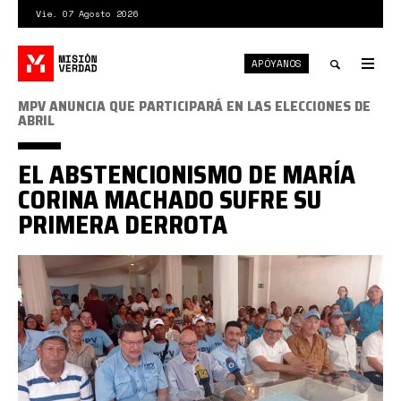
Pasar
Vie. 07 Agosto 2026
al
contenido
APÓYANOS
principal
Tog
nav
Toggle
MPV ANUNCIA QUE PARTICIPARÁ EN LAS ELECCIONES DE
ABRIL
search
EL ABSTENCIONISMO DE MARÍA
CORINA MACHADO SUFRE SU
PRIMERA DERROTA
MPV
Caleca.jpg