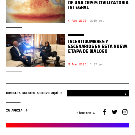
DE UNA CRISIS CIVILIZATORIA
INTEGRAL
4 Ago 2026
,
2:40 pm.
INCERTIDUMBRES Y
ESCENARIOS EN ESTA NUEVA
ETAPA DE DIÁLOGO
3 Ago 2026
,
4:37 pm.
›
Bus
CONSULTA NUESTRO ARCHIVO AQUÍ >
IR ARRIBA
SÍGUENOS >