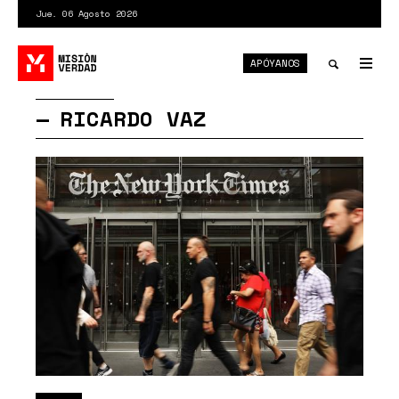
Pasar
Jue. 06 Agosto 2026
al
contenido
APÓYANOS
principal
Tog
nav
Toggle
RICARDO VAZ
search