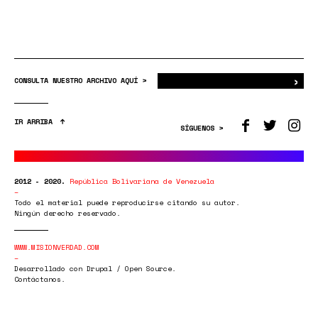
›
Bus
CONSULTA NUESTRO ARCHIVO AQUÍ >
IR ARRIBA
SÍGUENOS >
2012 - 2020.
República Bolivariana de Venezuela
Todo el material puede reproducirse citando su autor.
Ningún derecho reservado.
WWW.MISIONVERDAD.COM
Desarrollado con Drupal / Open Source.
Contáctanos.