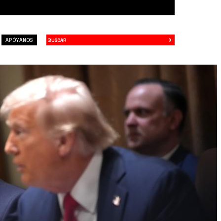
›
Buscar
APÓYANOS