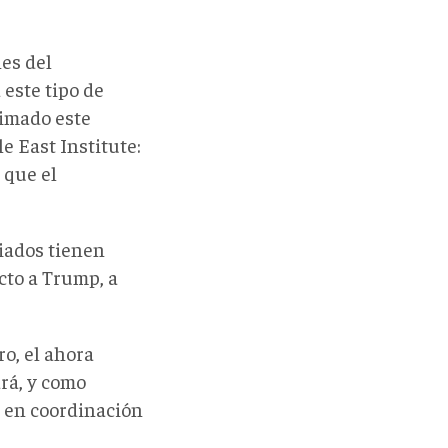
es del
 este tipo de
timado este
e East Institute:
 que el
iados tienen
ecto a Trump, a
ro,
el ahora
rá, y como
e en coordinación