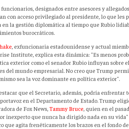
s
funcionarios
, designados entre asesores y allegado
an con acceso privilegiado al presidente, lo que les 
 en la gestión diplomática al tiempo que Rubio lidia
imientos burocráticos.
chake
, exfuncionaria estadounidense y actual miem
rise Institute, explica esta dinámica: "Es menos pro
ítica exterior como el senador Rubio influyan sobre e
ces del mundo empresarial. No creo que Trump perm
mismo sea la voz dominante en política exterior".
stacar que el Secretario,
además, podría enfrentar t
 portavoz en el Departamento de Estado. Trump eligió
radora de Fox News,
Tammy Bruce
, quien en el pasad
or inexperto que nunca ha dirigido nada en su vida"
co que agita frenéticamente los brazos en el fondo d