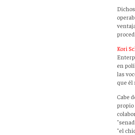
Dicho
operab
ventaja
proced
Kori S
Enterp
en pol
las vo
que él 
Cabe de
propio
colabo
"senad
"el chi