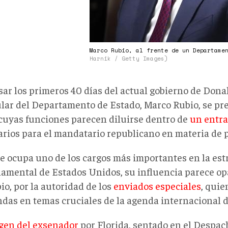
Donald
Trump
con
Marco Rubio, al frente de un Departame
Zelensky
Harnik / Getty Images)
sar los primeros 40 días del actual gobierno de Dona
tular del Departamento de Estado, Marco Rubio, se p
 cuyas funciones parecen diluirse dentro de
un entr
arios para el mandatario republicano en materia de po
 ocupa uno de los cargos más importantes en la est
amental de Estados Unidos, su influencia parece
op
pio,
por la autoridad de los
enviados especiales
, qui
endas en temas cruciales de la agenda internacional 
gen del exsenador
por Florida, sentado en el Despa