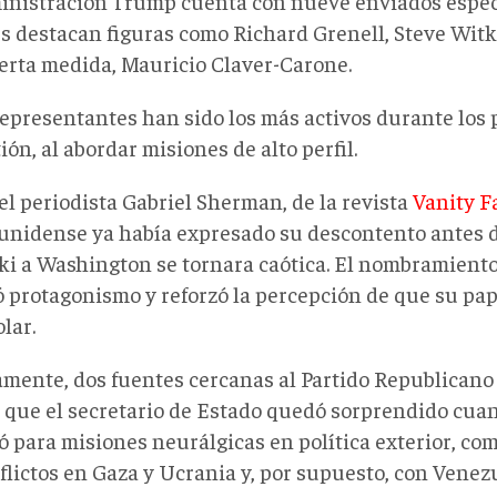
inistración Trump cuenta con nueve enviados especi
s destacan figuras como Richard Grenell, Steve Witko
ierta medida, Mauricio Claver-Carone.
representantes han sido los más activos durante los 
ión, al abordar misiones de alto perfil.
el periodista Gabriel Sherman, de la revista
Vanity F
unidense
ya había expresado su descontento antes de
ki a Washington se tornara caótica. El nombramiento
tó protagonismo y reforzó la percepción de que su p
lar.
amente, dos fuentes cercanas al Partido Republican
que el secretario de Estado quedó sorprendido cua
ó para misiones neurálgicas en política exterior, com
flictos en Gaza y Ucrania y, por supuesto, con Venez