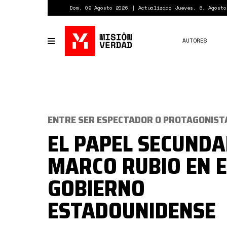
Pasar
Dom. 09 Agosto 2026
Actualizado Jueves, 6. Agosto
al
contenido
principal
AUTORES
Toggle
navigation
ENTRE SER ESPECTADOR O PROTAGONIST
EL PAPEL SECUNDA
MARCO RUBIO EN E
GOBIERNO
ESTADOUNIDENSE