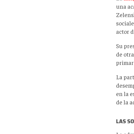
una ac
Zelensk
social
actor
d
Su pre
de otra
primar
La
part
desemp
en la 
de la a
LAS SO