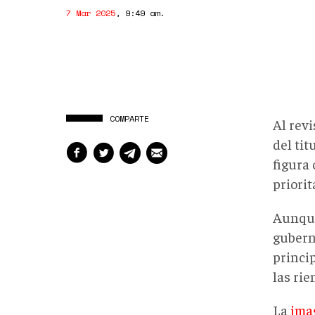
7 Mar 2025
,
9:49 am
.
COMPARTE
Al revi
del ti
figura
priorit
Aunque
gubern
princi
las ri
La
ima