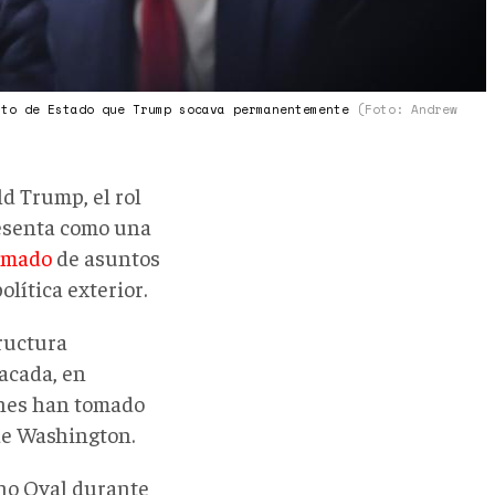
nto de Estado que Trump socava permanentemente
(Foto: Andrew
ld Trump, el rol
resenta como una
amado
de asuntos
lítica exterior.
ructura
acada, en
enes han tomado
de Washington.
cho Oval durante