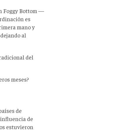
En Foggy Bottom
—
ordinación es
primera mano y
 dejando al
radicional del
eros meses?
países de
 influencia de
zos estuvieron