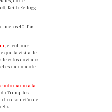
ales, entre
ff, Keith Kellogg
primeros 40 días
air
, el cubano-
 que la visita de
 de estos enviados
apel es meramente
o
confirmaron a la
ndo Trump los
o la resolución de
uela.