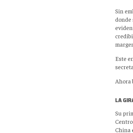
Sin em
donde 
eviden
credib
marge
Este en
secreta
Ahora 
LA GIR
Su
prim
Centro
China e