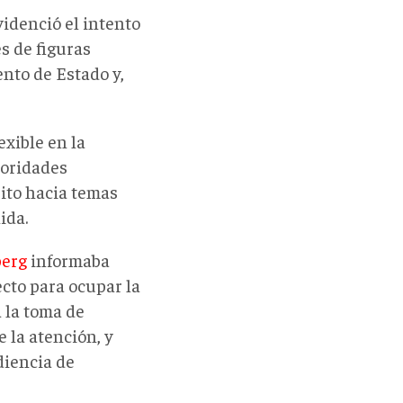
videnció el intento
s de figuras
ento de Estado y,
xible en la
ioridades
ito hacia temas
ida.
erg
informaba
ecto para ocupar la
 la toma de
 la atención, y
diencia de