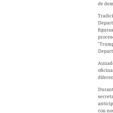
de dem
Tradic
Depart
figura
proces
"Trump
Depart
Aunado
oficina
diferen
Durant
secret
antici
con nos