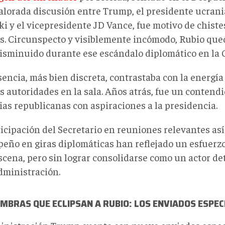
alorada discusión entre Trump, el presidente ucran
i y el vicepresidente JD Vance, fue motivo de chiste
es. Circunspecto y visiblemente incómodo, Rubio qu
isminuido
durante ese escándalo diplomático en
la 
sencia, más bien discreta, contrastaba con la energía
s autoridades en la sala
.
Años atrás, fue un contendi
ias republicanas con aspiraciones a la presidencia
.
icipación
del Secretario
en reuniones relevantes as
eño en giras diplomáticas han reflejado un esfuerz
escena, pero sin lograr consolidarse como un actor d
dministración.
MBRAS QUE ECLIPSAN A RUBIO: LOS ENVIADOS ESPEC