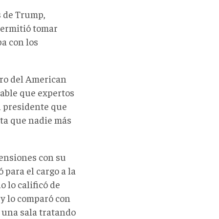
s de Trump,
permitió tomar
ba con los
bro del American
bable que expertos
l presidente que
ita que nadie más
ensiones con su
 para el cargo a la
o lo calificó de
 y lo comparó con
e una sala tratando