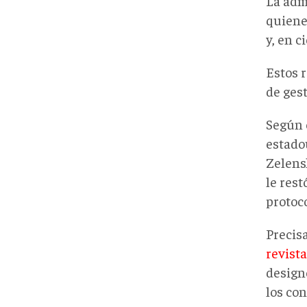
La adm
quiene
y, en c
Estos 
de gest
Según 
estado
Zelens
le res
protoco
Precis
revista
design
los con