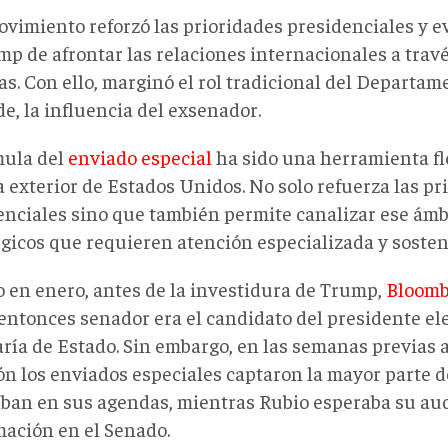
ovimiento reforzó las prioridades presidenciales y e
mp de afrontar las relaciones internacionales a travé
s. Con ello, marginó el rol tradicional del Departam
e, la influencia del exsenador.
mula del
enviado especial
ha sido una herramienta fle
a exterior de Estados Unidos. No solo refuerza las pr
enciales sino que también permite canalizar ese ámb
égicos que requieren atención especializada y sosten
o en enero, antes de la investidura de Trump,
Bloomb
 entonces senador
era el candidato del presidente el
aría de Estado. Sin embargo, en las semanas previas a
n los enviados especiales captaron la mayor parte de
ban en sus agendas, mientras Rubio esperaba su au
mación en el Senado.