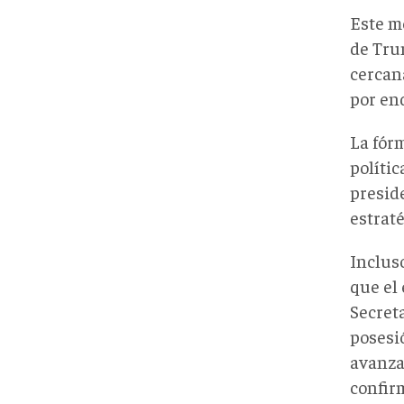
Este m
de Tru
cercana
por end
La fór
polític
presid
estrat
Inclus
que
el
Secret
posesió
avanza
confir