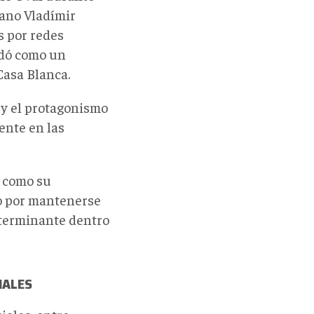
iano Vladímir
s por redes
edó como un
Casa Blanca
.
 y el protagonismo
ente en las
í como su
o por mantenerse
eterminante dentro
IALES