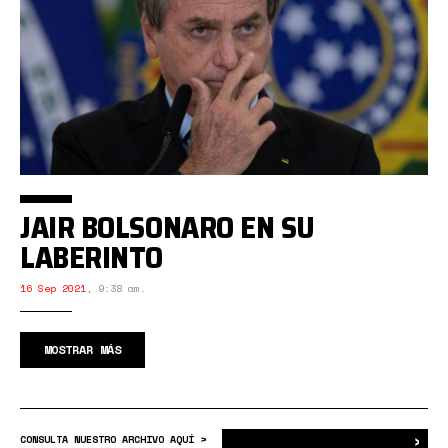
JAIR BOLSONARO EN SU
LABERINTO
16 Sep 2021
,
9:38 am.
MOSTRAR MÁS
›
Bus
CONSULTA NUESTRO ARCHIVO AQUÍ >