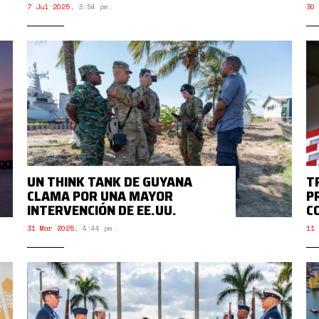
7 Jul 2025
,
3:54 pm.
30 
UN THINK TANK DE GUYANA
T
CLAMA POR UNA MAYOR
P
INTERVENCIÓN DE EE.UU.
C
31 Mar 2025
,
4:44 pm.
11 