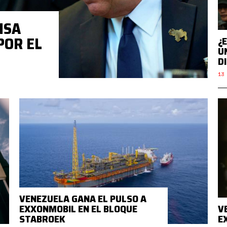
NSA
POR EL
¿
Ú
D
13 
VENEZUELA GANA EL PULSO A
EXXONMOBIL EN EL BLOQUE
V
STABROEK
E