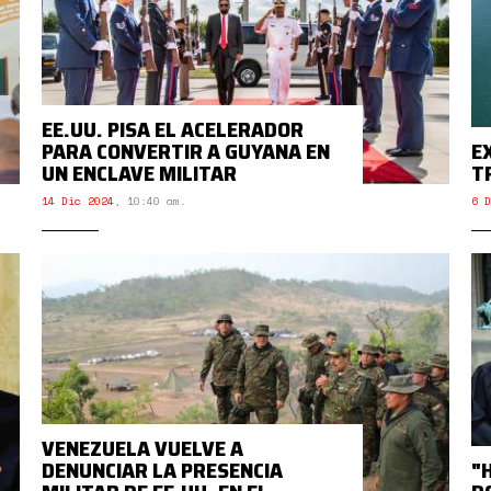
EE.UU. PISA EL ACELERADOR
PARA CONVERTIR A GUYANA EN
E
UN ENCLAVE MILITAR
T
14 Dic 2024
,
10:40 am.
6 D
VENEZUELA VUELVE A
DENUNCIAR LA PRESENCIA
"