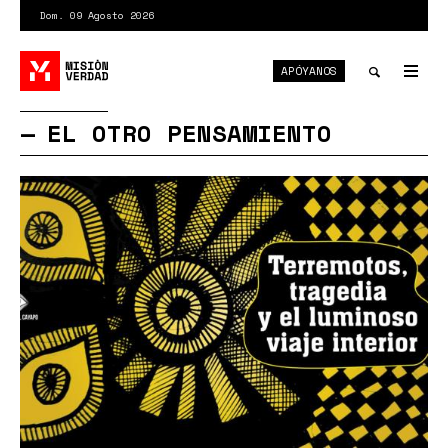
Pasar
Dom. 09 Agosto 2026
al
contenido
APÓYANOS
principal
Tog
nav
Toggle
EL OTRO PENSAMIENTO
search