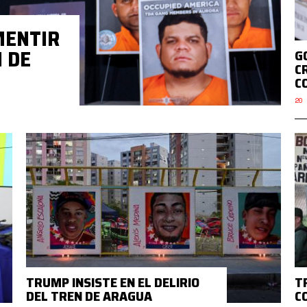
MENTIR
N DE
G
C
C
20 
TRUMP INSISTE EN EL DELIRIO
T
DEL TREN DE ARAGUA
C