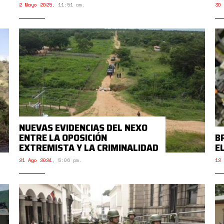
2 Mayo 2025
,
11:51 am.
30 
NUEVAS EVIDENCIAS DEL NEXO
ENTRE LA OPOSICIÓN
B
EXTREMISTA Y LA CRIMINALIDAD
E
21 Ago 2024
,
5:06 pm.
12 