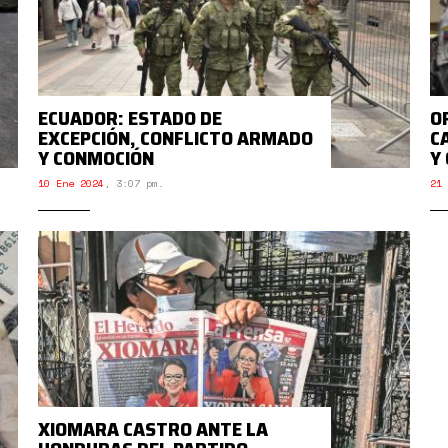
ECUADOR: ESTADO DE
O
EXCEPCIÓN, CONFLICTO ARMADO
C
Y CONMOCIÓN
Y
10 Ene 2024
,
3:07 pm.
21 
XIOMARA CASTRO ANTE LA