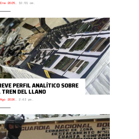
Ene 2025
,
10:51 am.
REVE PERFIL ANALÍTICO SOBRE
L TREN DEL LLANO
Ago 2024
,
2:43 pm.