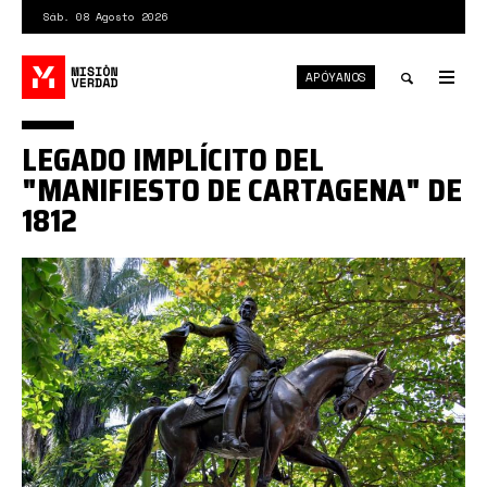
Pasar
Sáb. 08 Agosto 2026
al
contenido
APÓYANOS
principal
Tog
nav
Toggle
LEGADO IMPLÍCITO DEL
search
"MANIFIESTO DE CARTAGENA" DE
1812
bolívar
en
cartagena.jpg