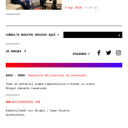
3 Ago 2026
,
4:37 pm.
›
Bus
CONSULTA NUESTRO ARCHIVO AQUÍ >
IR ARRIBA
SÍGUENOS >
2012 - 2020.
República Bolivariana de Venezuela
Todo el material puede reproducirse citando su autor.
Ningún derecho reservado.
WWW.MISIONVERDAD.COM
Desarrollado con Drupal / Open Source.
Contáctanos.