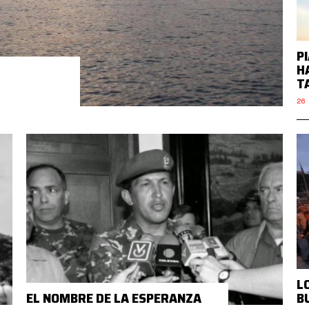
P
H
T
26 
L
EL NOMBRE DE LA ESPERANZA
B