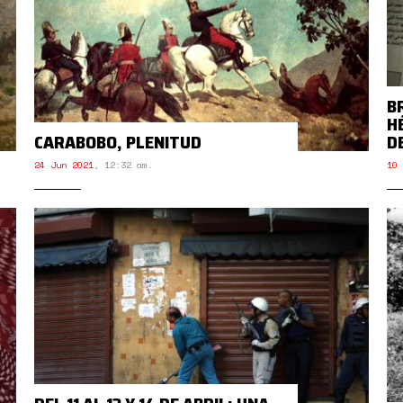
BR
H
CARABOBO, PLENITUD
D
24 Jun 2021
,
12:32 am.
10 