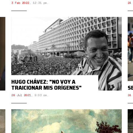
3 Feb 2022
,
12:31 pm.
24 
HUGO CHÁVEZ: "NO VOY A
TRAICIONAR MIS ORÍGENES"
S
28 Jul 2021
,
9:03 am.
24 