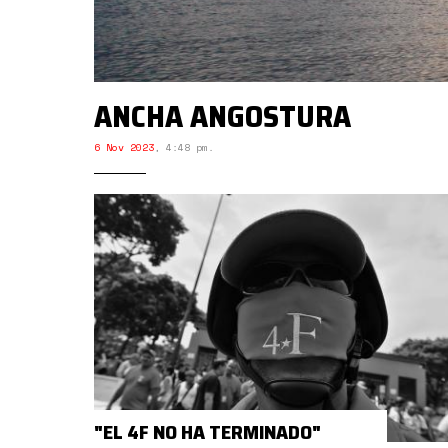
ANCHA ANGOSTURA
6 Nov 2023
,
4:48 pm.
"EL 4F NO HA TERMINADO"