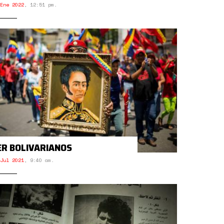
Ene 2022
,
12:51 pm.
ER BOLIVARIANOS
Jul 2021
,
9:40 am.