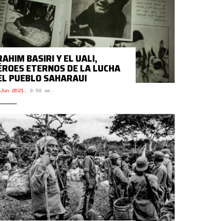
AHIM BASIRI Y EL UALI,
ÉROES ETERNOS DE LA LUCHA
EL PUEBLO SAHARAUI
Jun 2021
,
9:58 am.