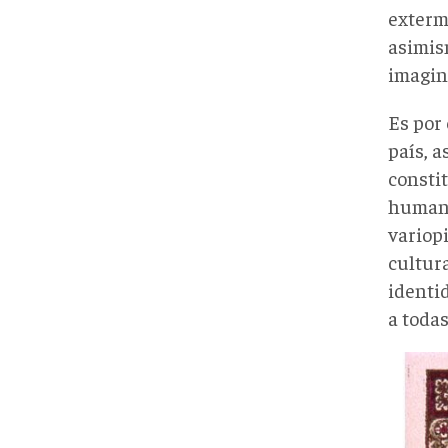
extermi
asimism
imagin
Es por
país, a
consti
humano
variop
cultura
identid
a todas