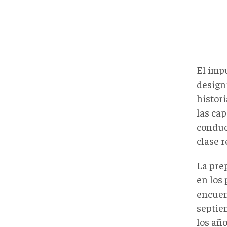
El imp
design
histor
las ca
conduc
clase r
La pre
en los
encuen
septiem
los año