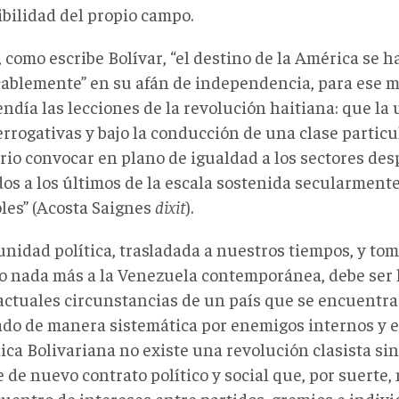
ibilidad del propio campo.
, como escribe Bolívar, “el destino de la América se ha
cablemente” en su afán de independencia, para ese
día las lecciones de la revolución haitiana: que la 
rrogativas y bajo la conducción de una clase particu
rio convocar en plano de igualdad a los sectores desp
os a los últimos de la escala sostenida secularmente
les” (Acosta Saignes
dixit
).
unidad política, trasladada a nuestros tiempos, y t
o nada más a la Venezuela contemporánea, debe ser 
 actuales circunstancias de un país que se encuentra
ado de manera sistemática por enemigos internos y e
ica Bolivariana no existe una revolución clasista si
 de nuevo contrato político y social que, por suerte
uentro de intereses entre partidos, gremios e indivi