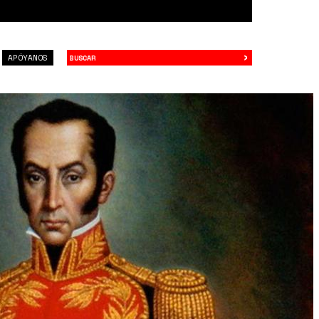
›
Buscar
APÓYANOS