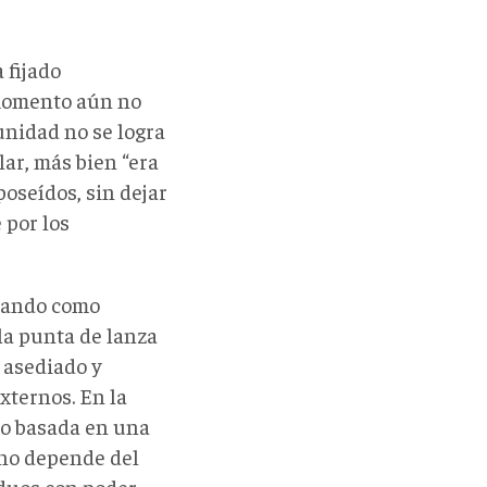
 fijado
 momento aún no
unidad no se logra
lar, más bien “era
oseídos, sin dejar
 por los
omando como
la punta de lanza
 asediado y
xternos. En la
no basada en una
, no depende del
duos con poder,