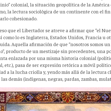
nio” colonial, la situación geopolítica de la América 
o, la lectura sociológica de un continente con el fin
arlo cohesionado.
 eso que el Libertador se atreve a afirmar que “el N
sí como lo es Inglaterra, Estados Unidos, Francia u o
tuida. Aquella afirmación de que “nosotros somos u
”, producto de un mestizaje sin precedentes, una p
inta enlazada por una misma historia colonial (políti
l, etc.), pasa de ser expresión retórica a móvil polít
ad a la lucha criolla y, yendo más allá de la lectura c
 las demás (indígenas, negras, pardas, zambas, mulata