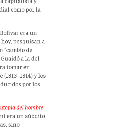
a capitalista y
dial como por la
Bolívar era un
, hoy, pesquisan a
un “cambio de
 Guaidó a la del
era tomar en
 (1813–1814) y los
oducidos por los
 utopía del hombre
 ni era un súbdito
as, sino