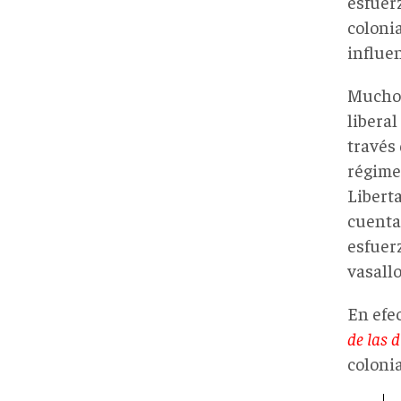
esfuerz
coloni
influen
Muchos
liberal
través
régimen
Libert
cuenta 
esfuer
vasall
En efe
de las d
colonia