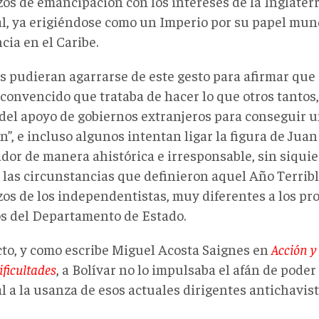
os de emancipación con los intereses de la Inglaterr
al, ya erigiéndose como un Imperio por su papel mun
cia en el Caribe.
 pudieran agarrarse de este gesto para afirmar que 
 convencido que trataba de hacer lo que otros tantos
 del apoyo de gobiernos extranjeros para conseguir 
”, e incluso algunos intentan ligar la figura de Juan
ador de manera ahistórica e irresponsable, sin siqui
las circunstancias que definieron aquel Año Terrible
zos de los independentistas, muy diferentes a los pr
os del Departamento de Estado.
cto, y como escribe Miguel Acosta Saignes en
Acción y
ificultades
, a Bolívar no lo impulsaba el afán de poder
l a la usanza de esos actuales dirigentes antichavist