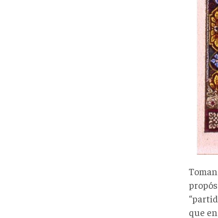
Tomand
propósi
“partid
que en