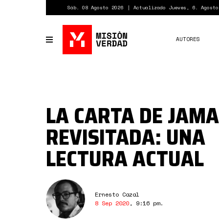
Pasar
Sáb. 08 Agosto 2026
Actualizado Jueves, 6. Agosto
al
contenido
principal
AUTORES
Toggle
navigation
LA CARTA DE JAMA
REVISITADA: UNA
LECTURA ACTUAL
Ernesto Cazal
8 Sep 2020
,
9:16 pm
.