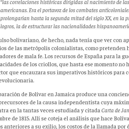
“las correlaciones históricas dirigidas al nacimiento de l
americanas. Era el portavoz de los combates anticoloniale
prolongarían hasta la segunda mitad del siglo XX, en la 
logros, la de estructurar las nacionalidades hispanoameri
ulso bolivariano, de hecho, nada tenía que ver con ap
ios de las metrópolis colonialistas, como pretenden 
iadores de mala fe. Los recursos de España para la g
pacidades de los criollos, que hasta ese momento no 
tor que encauzara sus imperativos históricos para c
evolucionaria.
paración de Bolívar en Jamaica produce una concie
 precursores de la causa independentista cuya máxi
tra en la tantas veces estudiada y citada
Carta de Ja
bre de 1815. Allí se coteja el análisis que hace Bolív
s anteriores a su exilio, los costos de la llamada por 