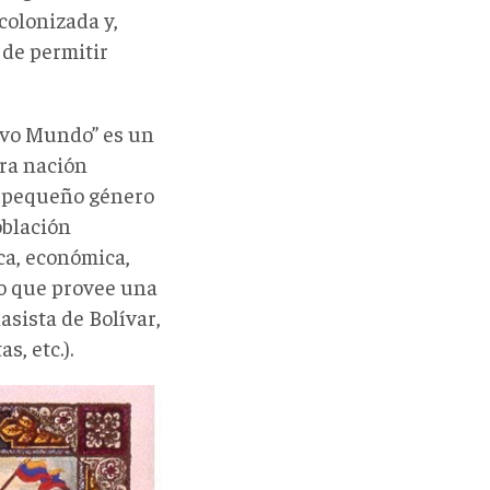
colonizada y,
 de permitir
uevo Mundo” es un
tra nación
n pequeño género
oblación
ca, económica,
ico que provee una
lasista de Bolívar,
s, etc.).