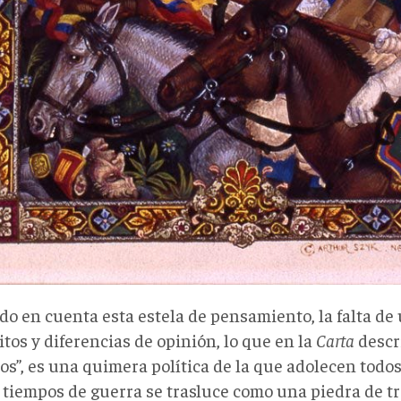
o en cuenta esta estela de pensamiento, la falta de
tos y diferencias de opinión, lo que en la
Carta
descr
os”, es una quimera política de la que adolecen todos
 tiempos de guerra se trasluce como una piedra de tr