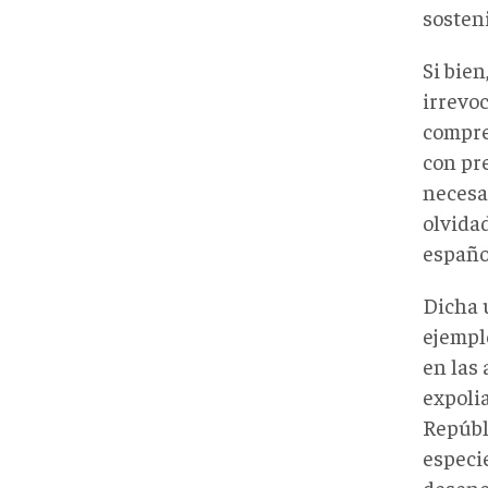
sosten
Si bien
irrevo
compren
con pre
necesa
olvidad
españo
Dicha 
ejempl
en las
expoli
Repúbl
especie
desenc