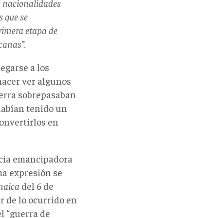
as nacionalidades
s que se
primera etapa de
canas”.
egarse a los
hacer ver algunos
uerra sobrepasaban
habían tenido un
onvertirlos en
ncia emancipadora
ma expresión se
maica
del 6 de
ar de lo ocurrido en
él “guerra de